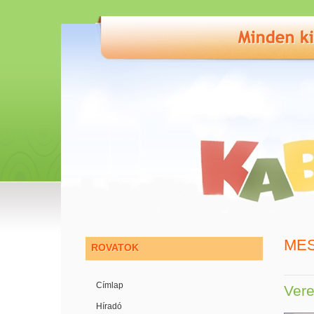
ME
ROVATOK
Címlap
Vere
Híradó