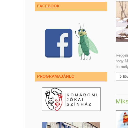
FACEBOOK
Reggelr
hogy Mi
és mély
PROGRAMAJÁNLÓ
Bőv
Miks