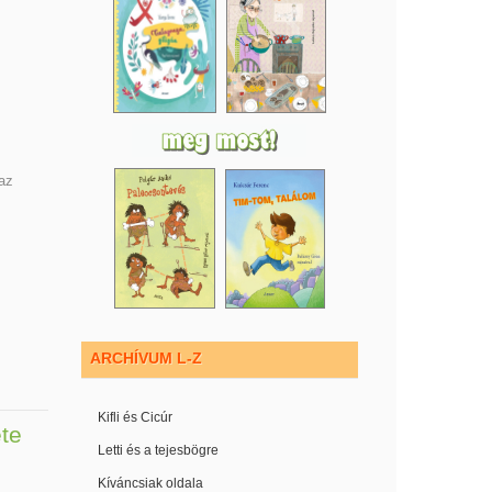
az
ARCHÍVUM L-Z
Kifli és Cicúr
te
Letti és a tejesbögre
Kíváncsiak oldala