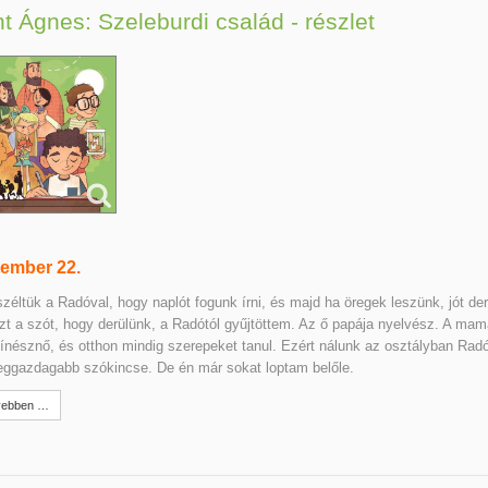
nt Ágnes: Szeleburdi család - részlet
ember 22.
éltük a Radóval, hogy naplót fogunk írni, és majd ha öregek leszünk, jót de
Ezt a szót, hogy derülünk, a Radótól gyűjtöttem. Az ő papája nyelvész. A mam
nésznő, és otthon mindig szerepeket tanul. Ezért nálunk az osztályban Rad
eggazdagabb szókincse. De én már sokat loptam belőle.
ebben …