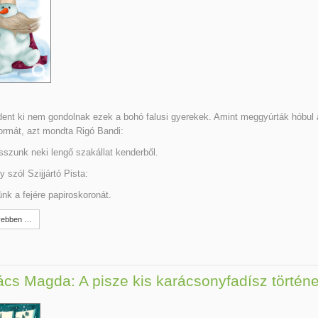
ent ki nem gondolnak ezek a bohó falusi gyerekek. Amint meggyúrták hóbul 
rmát, azt mondta Rigó Bandi:
szunk neki lengő szakállat kenderből.
y szól Szijjártó Pista:
nk a fejére papiroskoronát.
ebben …
cs Magda: A pisze kis karácsonyfadísz történe