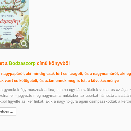
et a
Bodzaszörp
című könyvből
 nagypapáról, aki mindig csak fúrt és faragott, és a nagymamáról, aki e
ak varrt és kötögetett, és aztán ennek meg is lett a következménye
a gyerekek úgy másznak a fára, mintha egy fán születtek volna, és az ágai 
volna fel ‒ jegyezte meg nagymama, miközben az uborkát hámozta a salátáh
kból figyelte az iker fiúkat, akik a nagy tölgyfa ágain csimpaszkodtak a kertb
ebben …