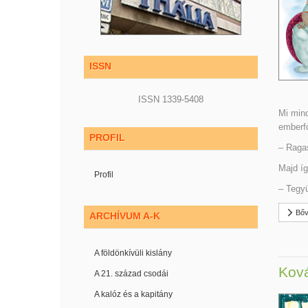
ISSN
ISSN 1339-5408
Mi mind
emberfo
PROFIL
– Ragas
Majd íg
Profil
– Tegyü
Bőv
ARCHÍVUM A-K
A földönkívüli kislány
Ková
A 21. század csodái
A kalóz és a kapitány