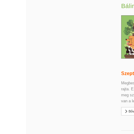
Báli
Szept
Megbesz
rajta. 
meg szí
van a l
Bőv