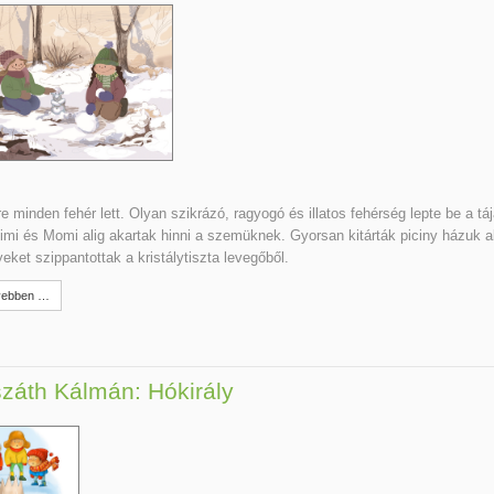
e minden fehér lett. Olyan szikrázó, ragyogó és illatos fehérség lepte be a táj
mi és Momi alig akartak hinni a szemüknek. Gyorsan kitárták piciny házuk a
eket szippantottak a kristálytiszta levegőből.
ebben …
záth Kálmán: Hókirály