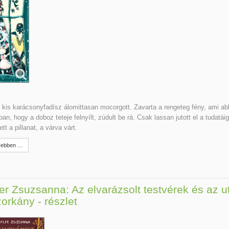
 kis karácsonyfadísz álomittasan mocorgott. Zavarta a rengeteg fény, ami ab
tban, hogy a doboz teteje felnyílt, zúdult be rá. Csak lassan jutott el a tudatái
tt a pillanat, a várva várt.
ebben …
ler Zsuzsanna: Az elvarázsolt testvérek és az u
orkány - részlet