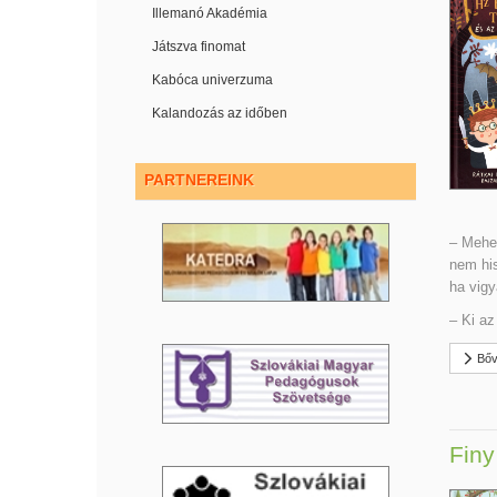
Illemanó Akadémia
Játszva finomat
Kabóca univerzuma
Kalandozás az időben
PARTNEREINK
– Mehet
nem his
ha vigy
– Ki az
Bőv
Finy