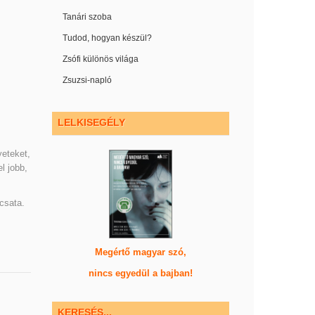
Tanári szoba
Tudod, hogyan készül?
Zsófi különös világa
Zsuzsi-napló
LELKISEGÉLY
yeteket,
l jobb,
csata.
Megértő magyar szó,
nincs egyedül a bajban!
KERESÉS...