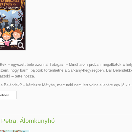
tek – egyezett bele azonnal Tótágas. – Mindhárom próbán megálltátok a hel
zem, hogy bármi bajotok történhetne a Sárkány-hegységben. Bár Beléndekke
áztok! – tette hozzá.
 a Beléndek? – kérdezte Mátyás, mert neki nem lett volna ellenére egy jó kis 
ebben …
 Petra: Álomkunyhó