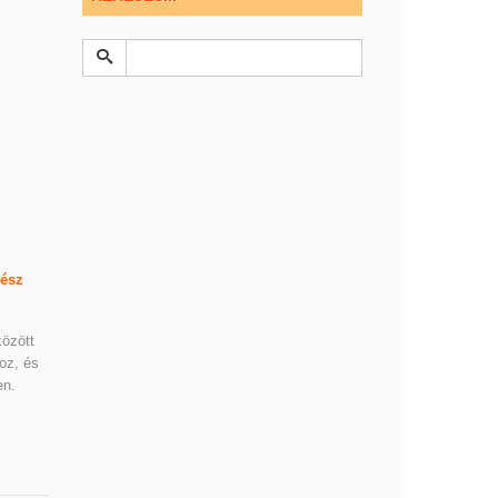
gész
között
oz, és
en.