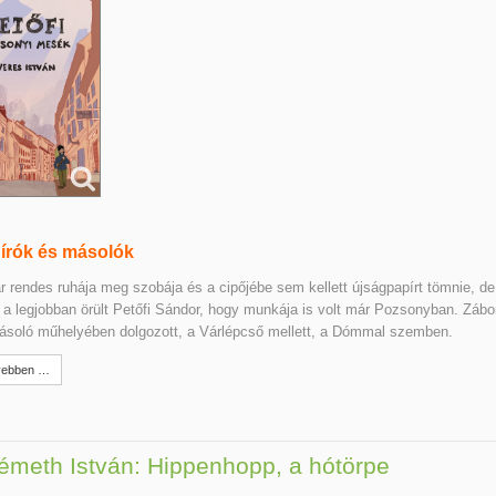
írók és másolók
r rendes ruhája meg szobája és a cipőjébe sem kellett újságpapírt tömnie, de
a legjobban örült Petőfi Sándor, hogy munkája is volt már Pozsonyban. Záb
ásoló műhelyében dolgozott, a Várlépcső mellett, a Dómmal szemben.
ebben …
émeth István: Hippenhopp, a hótörpe