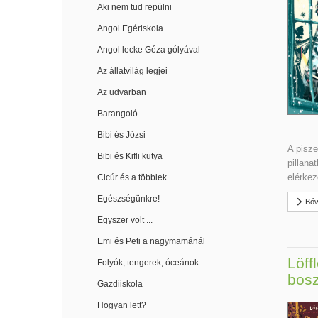
Aki nem tud repülni
Angol Egériskola
Angol lecke Géza gólyával
Az állatvilág legjei
Az udvarban
Barangoló
Bibi és Józsi
A pisze
Bibi és Kifli kutya
pillana
elérkeze
Cicúr és a többiek
Egészségünkre!
Bőv
Egyszer volt ...
Emi és Peti a nagymamánál
Löff
Folyók, tengerek, óceánok
bosz
Gazdiiskola
Hogyan lett?