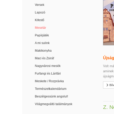
Versek
Lapozó
Kifestő
Mesetár
Papírjáték
A mi sulink
Makikonyha
Újság
Maci és Zsiráf
Volt má
Nagyvárosi mesék
aminek 
Furfangi és Lárifári
újságm
Meskete / Rozprávka
Bőv
Természetkalendárium
Beszélgessünk angolul!
Világmegváltó találmányok
Z. N