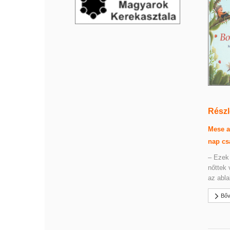
Részl
Mese a
nap cs
‒ Ezek 
nőttek 
az abla
Bőv