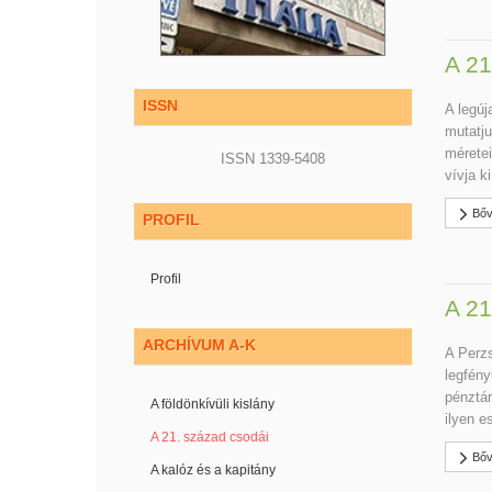
A 21
ISSN
A legúj
mutatju
méretei
ISSN 1339-5408
vívja k
Bőv
PROFIL
Profil
A 21
ARCHÍVUM A-K
A Perzs
legfény
pénztár
A földönkívüli kislány
ilyen e
A 21. század csodái
Bőv
A kalóz és a kapitány