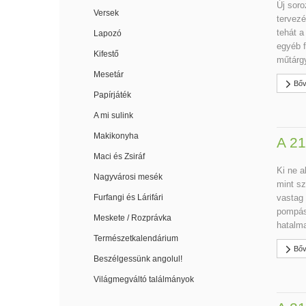
Új soro
Versek
tervezé
tehát a
Lapozó
egyéb f
Kifestő
műtárgy
Mesetár
Bőv
Papírjáték
A mi sulink
Makikonyha
A 21
Maci és Zsiráf
Ki ne a
Nagyvárosi mesék
mint sz
Furfangi és Lárifári
vastag 
pompás
Meskete / Rozprávka
hatalma
Természetkalendárium
Bőv
Beszélgessünk angolul!
Világmegváltó találmányok