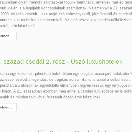
zatunkban olyan mérnöki alkotásokat fogunk bemutatni, amelyek már építésü
sük idején is a legújabb kor csodáinak számítottak. Valamennyi a 21. száza
 2000. év után készült. Lesz majd szó építményekről, járművekről és mindenf
antasztikus technikai szerkezetekről. Az első rész a közlekedés nélkülözhete
airól, a hidakról szól.
ebben …
. század csodái 2. rész - Úszó luxushotelek
karna egy kellemes, pihentető hetet tölteni egy elegáns óceánjáró fedélzetén
áz évvel ezelőtt a legendás, de tragikus sorsú Titanic is abból a célból épült,
pénztárcájú utasoknak egyedülálló élményben legyen részük egy lenyűgöző 
 hajón. A 21. században azonban még ennél a csodás luxusgőzösnél is sokk
sabb és minden földi jóval felszerelt óceánjárók készülnek.
ebben …