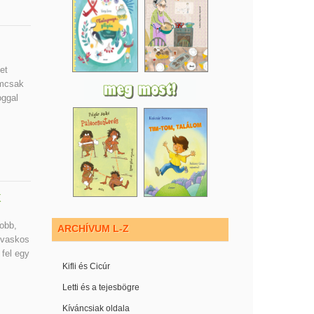
et
emcsak
oggal
k
obb,
ARCHÍVUM L-Z
 vaskos
 fel egy
Kifli és Cicúr
Letti és a tejesbögre
Kíváncsiak oldala