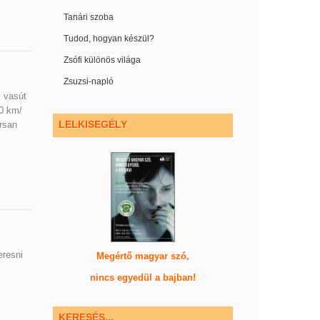
Tanári szoba
Tudod, hogyan készül?
Zsófi különös világa
Zsuzsi-napló
v vasút
00 km/
LELKISEGÉLY
orsan
eresni
Megértő magyar szó,
nincs egyedül a bajban!
KERESÉS...