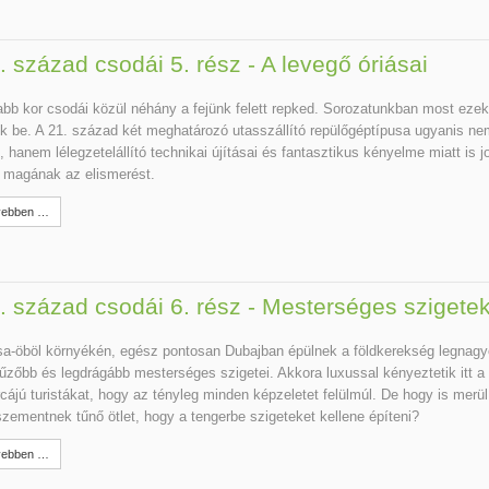
. század csodái 5. rész - A levegő óriásai
abb kor csodái közül néhány a fejünk felett repked. Sorozatunkban most ezek
k be. A 21. század két meghatározó utasszállító repülőgéptípusa ugyanis n
, hanem lélegzetelállító technikai újításai és fantasztikus kényelme miatt is j
i magának az elismerést.
ebben …
. század csodái 6. rész - Mesterséges szigete
a-öböl környékén, egész pontosan Dubajban épülnek a földkerekség legnagy
űzőbb és legdrágább mesterséges szigetei. Akkora luxussal kényeztetik itt a
cájú turistákat, hogy az tényleg minden képzeletet felülmúl. De hogy is merül
szementnek tűnő ötlet, hogy a tengerbe szigeteket kellene építeni?
ebben …