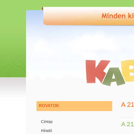
A 2
ROVATOK
Címlap
A 21
Híradó