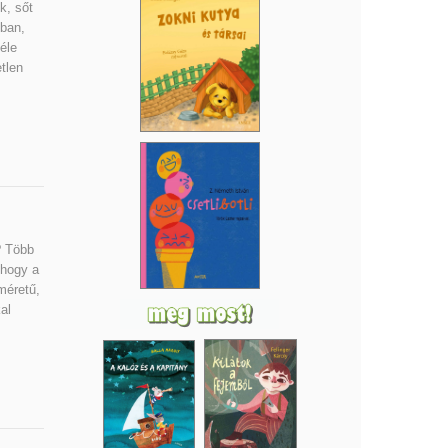
k, sőt
dban,
éle
tlen
? Több
 hogy a
méretű,
al