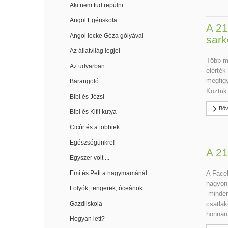
Aki nem tud repülni
Angol Egériskola
A 21
Angol lecke Géza gólyával
sark
Az állatvilág legjei
Több mi
Az udvarban
elérték
megfigy
Barangoló
Köztük 
Bibi és Józsi
Bőv
Bibi és Kifli kutya
Cicúr és a többiek
Egészségünkre!
A 21
Egyszer volt ...
A Faceb
Emi és Peti a nagymamánál
nagyon 
Folyók, tengerek, óceánok
mindenn
csatlak
Gazdiiskola
honnan 
Hogyan lett?