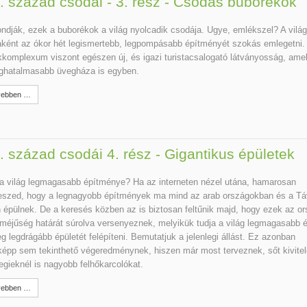
. század csodái - 3. rész - Csodás buborékok
dják, ezek a buborékok a világ nyolcadik csodája. Ugye, emlékszel? A világ
ként az ókor hét legismertebb, legpompásabb építményét szokás emlegetni.
komplexum viszont egészen új, és igazi turistacsalogató látványosság, amell
eghatalmasabb üvegháza is egyben.
ebben …
. század csodái 4. rész - Gigantikus épületek
a világ legmagasabb építménye? Ha az interneten nézel utána, hamarosan
eszed, hogy a legnagyobb építmények ma mind az arab országokban és a Tá
 épülnek. De a keresés közben az is biztosan feltűnik majd, hogy ezek az o
méjűség határát súrolva versenyeznek, melyikük tudja a világ legmagasabb 
eg legdrágább épületét felépíteni. Bemutatjuk a jelenlegi állást. Ez azonban
épp sem tekinthető végeredménynek, hiszen már most terveznek, sőt kivite
legieknél is nagyobb felhőkarcolókat.
ebben …