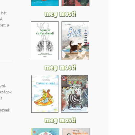
 hét
 A
ett a
vol-
rszágok
és
leznek