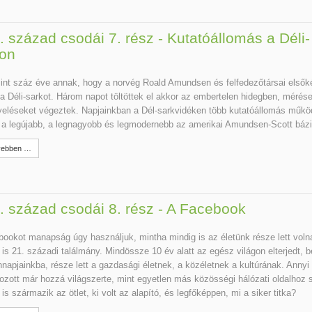
. század csodái 7. rész - Kutatóállomás a Déli-
on
nt száz éve annak, hogy a norvég Roald Amundsen és felfedezőtársai elsők
 a Déli-sarkot. Három napot töltöttek el akkor az embertelen hidegben, mérés
eléseket végeztek. Napjainkban a Dél-sarkvidéken több kutatóállomás műkö
a legújabb, a legnagyobb és legmodernebb az amerikai Amundsen-Scott bázi
ebben …
. század csodái 8. rész - A Facebook
ookot manapság úgy használjuk, mintha mindig is az életünk része lett voln
is 21. századi találmány. Mindössze 10 év alatt az egész világon elterjedt, b
apjainkba, része lett a gazdasági életnek, a közéletnek a kultúrának. Annyi
ozott már hozzá világszerte, mint egyetlen más közösségi hálózati oldalhoz
is származik az ötlet, ki volt az alapító, és legfőképpen, mi a siker titka?