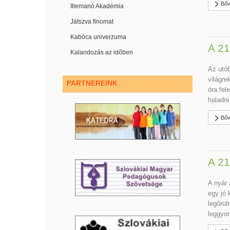
Bőv
Illemanó Akadémia
Játszva finomat
Kabóca univerzuma
A 21
Kalandozás az időben
Az utób
világre
PARTNEREINK
óra fel
haladni
Bőv
A 21
A nyár 
egy jó 
legőrül
leggyor