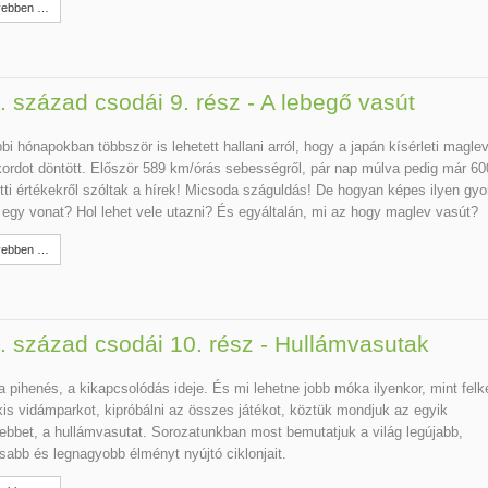
ebben …
. század csodái 9. rész - A lebegő vasút
bi hónapokban többször is lehetett hallani arról, hogy a japán kísérleti magle
kordot döntött. Először 589 km/órás sebességről, pár nap múlva pedig már 6
etti értékekről szóltak a hírek! Micsoda száguldás! De hogyan képes ilyen gy
 egy vonat? Hol lehet vele utazni? És egyáltalán, mi az hogy maglev vasút?
ebben …
. század csodái 10. rész - Hullámvasutak
a pihenés, a kikapcsolódás ideje. És mi lehetne jobb móka ilyenkor, mint felk
kis vidámparkot, kipróbálni az összes játékot, köztük mondjuk az egyik
tebbet, a hullámvasutat. Sorozatunkban most bemutatjuk a világ legújabb,
sabb és legnagyobb élményt nyújtó ciklonjait.