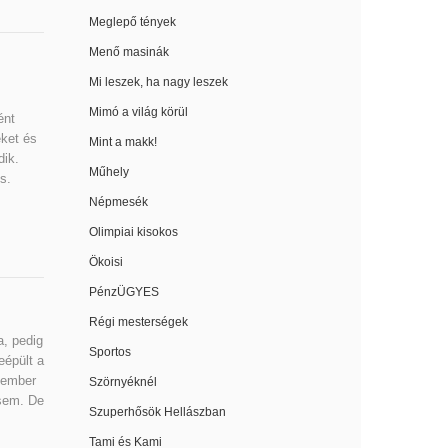
Meglepő tények
Menő masinák
Mi leszek, ha nagy leszek
Mimó a világ körül
ént
eket és
Mint a makk!
dik.
Műhely
s.
Népmesék
Olimpiai kisokos
Ökoisi
PénzÜGYES
Régi mesterségek
a, pedig
Sportos
eépült a
 ember
Szörnyéknél
 sem. De
Szuperhősök Hellászban
Tami és Kami