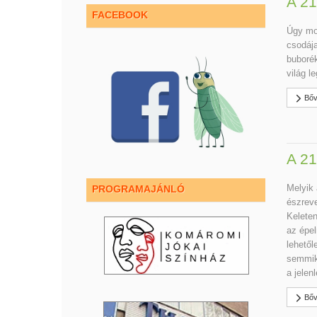
A 21
FACEBOOK
Úgy mon
csodája
buborék
világ l
Bőv
A 21
Melyik 
PROGRAMAJÁNLÓ
észrev
Keleten
az épel
lehetől
semmik
a jelen
Bőv