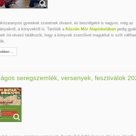
óközaranyosi gyerekek szeretnek olvasni, és beszélgetni is nagyon, még az
nyaikról, a könyvekről is. Tanítóik a
Kóczán Mór Alapiskolában
pedig gyak
ek író-olvasó találkozót, hogy a könyvek szerzőivel magukkal is szót válth
ók.
ebben …
ágos seregszemlék, versenyek, fesztiválok 20