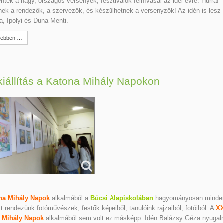
ntek a nagy, országos versenyek, fesztiválok felhívásai az idei évre. Hurrá!
ek a rendezők, a szervezők, és készülhetnek a versenyzők! Az idén is lesz
, Ipolyi és Duna Menti.
ebben …
iállítás a Katona Mihály Napokon
na Mihály Napok
alkalmából a
Búcsi Alapiskolában
hagyományosan minde
ást rendezünk fotóművészek, festők képeiből, tanulóink rajzaiból, fotóiból. A
XX
 Mihály Napok
alkalmából sem volt ez másképp. Idén Balázsy Géza nyugal