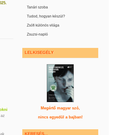
025.
Tanári szoba
Tudod, hogyan készül?
Zsófi különös világa
Zsuzsi-napló
LELKISEGÉLY
Megértő magyar szó,
okni
 az
nincs egyedül a bajban!
KERESÉS...
ak.