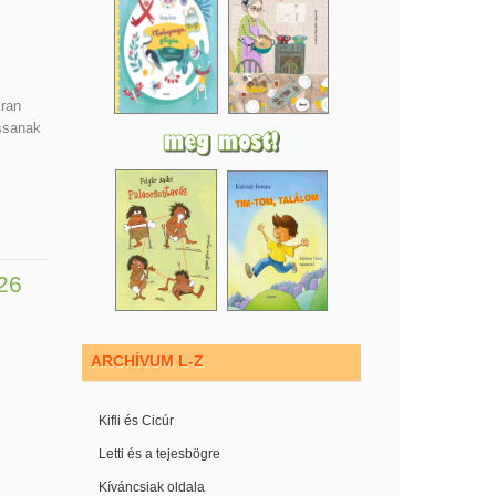
ran
assanak
26
ARCHÍVUM L-Z
Kifli és Cicúr
Letti és a tejesbögre
Kíváncsiak oldala