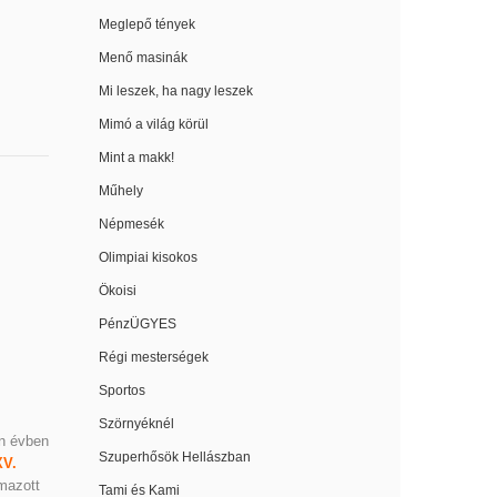
Meglepő tények
Menő masinák
Mi leszek, ha nagy leszek
Mimó a világ körül
Mint a makk!
Műhely
Népmesék
Olimpiai kisokos
Ökoisi
PénzÜGYES
Régi mesterségek
Sportos
Szörnyéknél
n évben
Szuperhősök Hellászban
V.
mazott
Tami és Kami