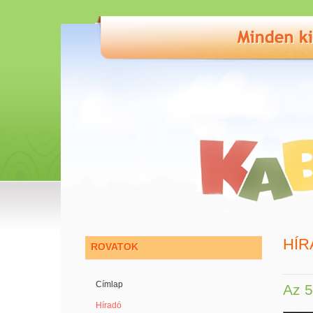
HÍR
ROVATOK
Címlap
Az 5
Híradó