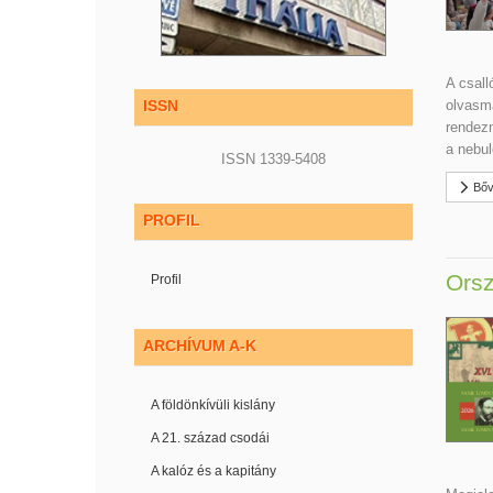
A csall
olvasmá
ISSN
rendezn
a nebul
ISSN 1339-5408
Bőv
PROFIL
Orsz
Profil
ARCHÍVUM A-K
A földönkívüli kislány
A 21. század csodái
A kalóz és a kapitány