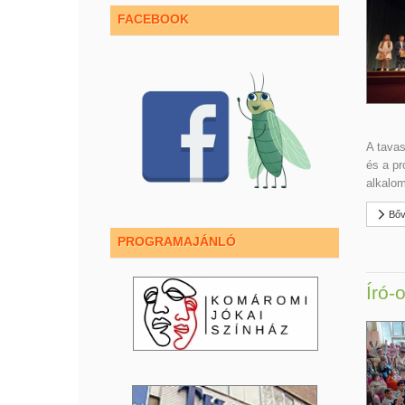
FACEBOOK
A tava
és a pr
alkalo
Bőv
PROGRAMAJÁNLÓ
Író-