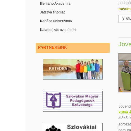
pedagóg
Illemanó Akadémia
novemb
Játszva finomat
Bőv
Kabóca univerzuma
Kalandozás az időben
Jöve
PARTNEREINK
Jövendő
kutya é
előző 
sorozat
bemuta