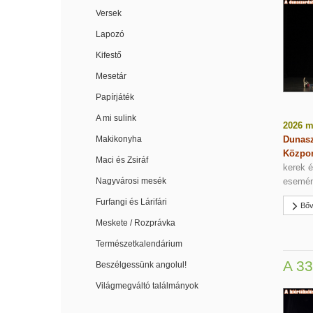
Versek
Lapozó
Kifestő
Mesetár
Papírjáték
A mi sulink
2026 m
Makikonyha
Dunasz
Közpo
Maci és Zsiráf
kerek é
Nagyvárosi mesék
esemén
Furfangi és Lárifári
Bőv
Meskete / Rozprávka
Természetkalendárium
A 33
Beszélgessünk angolul!
Világmegváltó találmányok