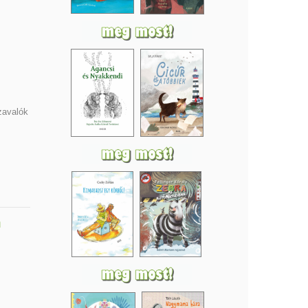
zavalók
n