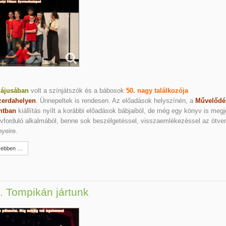
ájusában
volt a színjátszók és a bábosok
50. nagy találkozója
erdahelyen
. Ünnepeltek is rendesen. Az előadások helyszínén, a
Művelődé
ntban
kiállítás nyílt a korábbi előadások bábjaiból, de még egy könyv is megj
vforduló alkalmából, benne sok beszélgetéssel, visszaemlékezéssel az ötve
yeire.
ebben …
. Tompikán jártunk