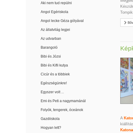
Megjele
Aki nem tud repülni
Készüln
Angol Egériskola
Tompika
Angol lecke Géza gólyával
Bőv
Az állatvilág legjei
Az udvarban
Képk
Barangoló
Bibi és Józsi
Bibi és Kifli kutya
Cicúr és a többiek
Egészségünkre!
Egyszer volt ...
Emi és Peti a nagymamánál
Folyók, tengerek, óceánok
A
Kato
Gazdiiskola
kiállít
Hogyan lett?
Katona