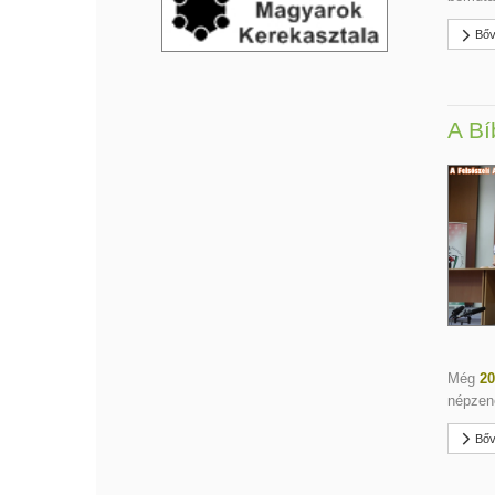
Bőv
A Bí
Még
20
népzen
Bőv