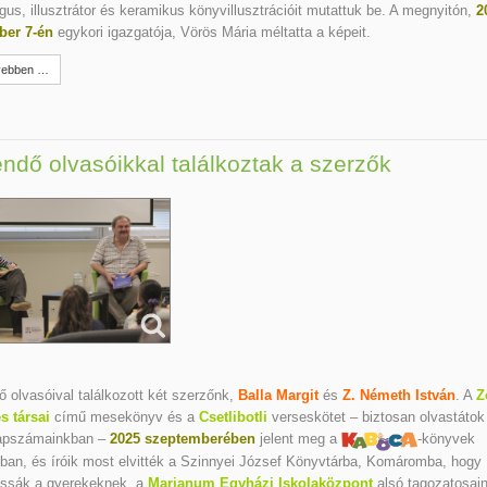
us, illusztrátor és keramikus könyvillusztrációit mutattuk be. A megnyitón,
2
er 7-én
egykori igazgatója, Vörös Mária méltatta a képeit.
ebben …
ndő olvasóikkal találkoztak a szerzők
 olvasóival találkozott két szerzőnk,
Balla Margit
és
Z. Németh István
. A
Z
s társai
című mesekönyv és a
Csetlibotli
verseskötet – biztosan olvastátok
lapszámainkban –
2025 szeptemberében
jelent meg a
-könyvek
ban, és íróik most elvitték a Szinnyei József Könyvtárba, Komáromba, hogy
ssák a gyerekeknek, a
Marianum Egyházi Iskolaközpont
alsó tagozatosain