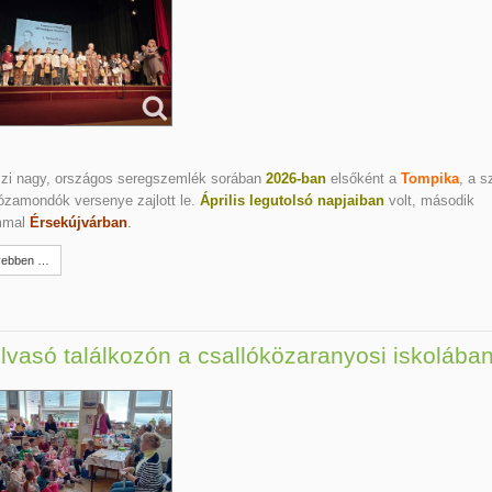
szi nagy, országos seregszemlék sorában
2026-ban
elsőként a
Tompika
, a s
ózamondók versenye zajlott le.
Április legutolsó napjaiban
volt, második
mmal
Érsekújvárban
.
ebben …
olvasó találkozón a csallóközaranyosi iskolába