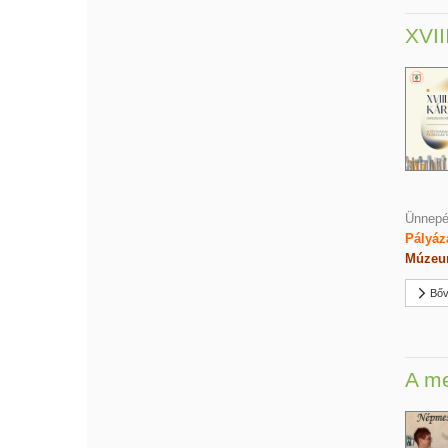
XVII
Ünnepél
Pályáz
Múzeu
Bőv
A m