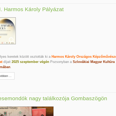
I. Harmos Károly Pályázat
yes keretek között osztották ki a
Harmos Károly Országos Képzőművésze
at
díjait
2025 szeptember végén
Pozsonyban a
Szlovákiai Magyar Kultúra
mában
.
ebben …
esemondók nagy találkozója Gombaszögön