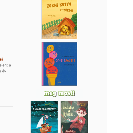
si
elent a
n év