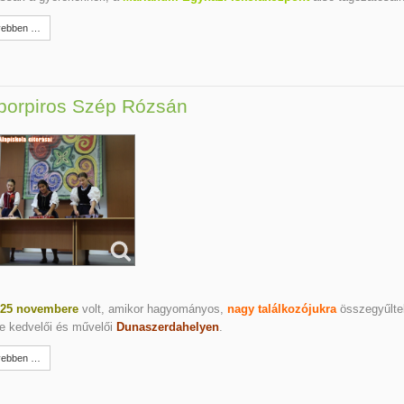
ebben …
borpiros Szép Rózsán
25 novembere
volt, amikor hagyományos,
nagy találkozójukra
összegyűlte
e kedvelői és művelői
Dunaszerdahelyen
.
ebben …