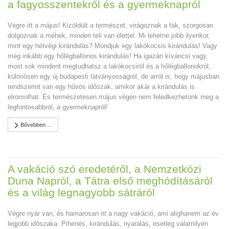
a fagyosszentekről és a gyermeknapról
Végre itt a május! Kizöldült a természet, virágoznak a fák, szorgosan
dolgoznak a méhek, minden teli van élettel. Mi lehetne jobb ilyenkor,
mint egy hétvégi kirándulás? Mondjuk egy lakókocsis kirándulás! Vagy
még inkább egy hőlégballonos kirándulás! Ha igazán kíváncsi vagy,
most sok mindent megtudhatsz a lakókocsiról és a hőlégballonokról,
különösen egy új budapesti látványosságról, de arról is, hogy májusban
rendszerint van egy hűvös időszak, amikor akár a kirándulás is
elromolhat. És természetesen május végén nem feledkezhetünk meg a
legfontosabbról, a gyermeknapról!
Bővebben …
A vakáció szó eredetéről, a Nemzetközi
Duna Napról, a Tátra első meghódításáról
és a világ legnagyobb sátráról
Végre nyár van, és hamarosan itt a nagy vakáció, ami alighanem az év
legjobb időszaka. Pihenés, kirándulás, nyaralás, esetleg valamilyen