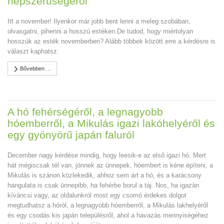
népszerűségéről
Itt a november! Ilyenkor már jobb bent lenni a meleg szobában,
olvasgatni, pihenni a hosszú estéken.De tudod, hogy miértolyan
hosszúk az esték novemberben? Alább többek között erre a kérdésre is
választ kaphatsz.
Bővebben …
A hó fehérségéről, a legnagyobb
hóemberről, a Mikulás igazi lakóhelyéről és
egy gyönyörű japán faluról
December nagy kérdése mindig, hogy leesik-e az első igazi hó. Mert
hát mégiscsak tél van, jönnek az ünnepek, hóembert is kéne építeni, a
Mikulás is szánon közlekedik, ahhoz sem árt a hó, és a karácsony
hangulata is csak ünnepibb, ha fehérbe borul a táj. Nos, ha igazán
kíváncsi vagy, az oldalunkról most egy csomó érdekes dolgot
megtudhatsz a hóról, a legnagyobb hóemberről, a Mikulás lakhelyéről
és egy csodás kis japán településről, ahol a havazás mennyiségéhez