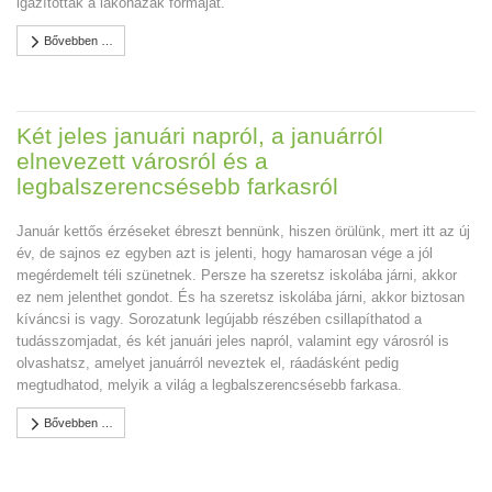
igazították a lakóházak formáját.
Bővebben …
Két jeles januári napról, a januárról
elnevezett városról és a
legbalszerencsésebb farkasról
Január kettős érzéseket ébreszt bennünk, hiszen örülünk, mert itt az új
év, de sajnos ez egyben azt is jelenti, hogy hamarosan vége a jól
megérdemelt téli szünetnek. Persze ha szeretsz iskolába járni, akkor
ez nem jelenthet gondot. És ha szeretsz iskolába járni, akkor biztosan
kíváncsi is vagy. Sorozatunk legújabb részében csillapíthatod a
tudásszomjadat, és két januári jeles napról, valamint egy városról is
olvashatsz, amelyet januárról neveztek el, ráadásként pedig
megtudhatod, melyik a világ a legbalszerencsésebb farkasa.
Bővebben …