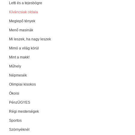
Letti és a tejesbögre
Kíváncsiak oldala
Meglepő tények
Menő masinák
Mi leszek, ha nagy leszek
Mimó a világ körül
Mint a makk!
Műhely
Népmesék
Olimpiai kisokos
Ökoisi
PénzÜGYES
Régi mesterségek
Sportos
Szörnyéknél