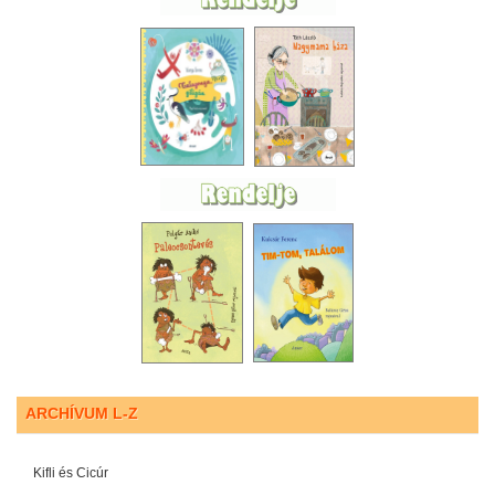
ARCHÍVUM L-Z
Kifli és Cicúr