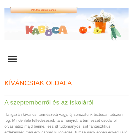
TOGGLE MENU
KÍVÁNCSIAK OLDALA
A szeptemberről és az iskoláról
Ha igazán kíváncsi természetű vagy, új sorozatunk biztosan tetszeni
fog. Mindenféle felfedezésről, találmányról, a természet csodáiról
olvashatsz majd benne, lesz itt tudományos, sőt fantasztikus
érdekesség meg egy csomó különleges, furcsa vagy éppen egyedülálló