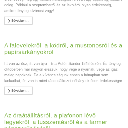
dolog. Például a szeptemberről és az iskoláról olyan érdekesség,
amikre tényleg kíváncsi vagy!
Bővebben …
A falevelekről, a ködről, a mustonosról és a
papírsárkányokról
Itt van az ősz, itt van újra – írta Petőfi Sándor 1848 őszén. És tényleg,
októberben már nagyon érezzük, hogy vége a nyárnak, vége az igazi
meleg napoknak. De a kíváncsiságunk ebben a hónapban sem
lankadhat, és van is miért rácsodálkozni néhány októberi érdekességre.
Bővebben …
Az óraátállításról, a plafonon lévő
legyekről, a tüsszentésről és a farmer