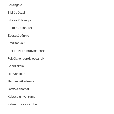
Barangoló
Bibi és Józsi
Bibi és Kifli kutya
Cicúr és a többiek
Egészségünkre!
Egyszer volt ...
Emi és Peti a nagymamánál
Folyók, tengerek, óceánok
Gazdiiskola
Hogyan lett?
Illemanó Akadémia
Játszva finomat
Kabóca univerzuma
Kalandozás az időben