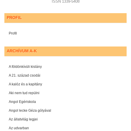
ISSN 1339-5408
PROFIL
Profil
ARCHÍVUM A-K
A földönkívüli kislány
A 21. század csodái
A kalóz és a kapitány
Aki nem tud repülni
Angol Egériskola
Angol lecke Géza gólyával
Az állatvilág legjei
Az udvarban