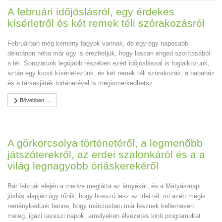
A februári időjóslásról, egy érdekes
kísérletről és két remek téli szórakozásról
Februárban még kemény fagyok vannak, de egy-egy naposabb
délutánon néha már úgy is érezhetjük, hogy lassan enged szorításából
a tél. Sorozatunk legújabb részében ezért időjóslással is foglalkozunk,
aztán egy kicsit kísérletezünk, és két remek téli szórakozás, a babaház
és a társasjáték történetével is megismerkedhetsz.
Bővebben …
A görkorcsolya történetéről, a legmenőbb
játszóterekről, az erdei szalonkáról és a a
világ legnagyobb óriáskerekéről
Bár február elején a medve meglátta az árnyékát, és a Mátyás-napi
jóslás alapján úgy tűnik, hogy hosszú lesz az idei tél, mi azért mégis
reménykedünk benne, hogy márciusban már lesznek kellemesen
meleg, igazi tavaszi napok, amelyeken élvezetes kinti programokat