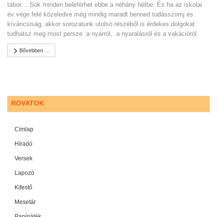
tábor… Sok minden beleférhet ebbe a néhány hétbe. És ha az iskolai
év vége felé közeledve még mindig maradt benned tudásszomj és
kíváncsiság, akkor sorozatunk utolsó részéből is érdekes dolgokat
tudhatsz meg most persze a nyárról, a nyaralásról és a vakációról.
Bővebben …
ROVATOK
Címlap
Híradó
Versek
Lapozó
Kifestő
Mesetár
Papírjáték