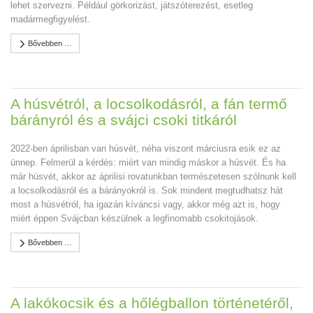
lehet szervezni. Például görkorizást, játszóterezést, esetleg
madármegfigyelést.
Bővebben …
A húsvétról, a locsolkodásról, a fán termő
bárányról és a svájci csoki titkáról
2022-ben áprilisban van húsvét, néha viszont márciusra esik ez az
ünnep. Felmerül a kérdés: miért van mindig máskor a húsvét. És ha
már húsvét, akkor az áprilisi rovatunkban természetesen szólnunk kell
a locsolkodásról és a bárányokról is. Sok mindent megtudhatsz hát
most a húsvétról, ha igazán kíváncsi vagy, akkor még azt is, hogy
miért éppen Svájcban készülnek a legfinomabb csokitojások.
Bővebben …
A lakókocsik és a hőlégballon történetéről,