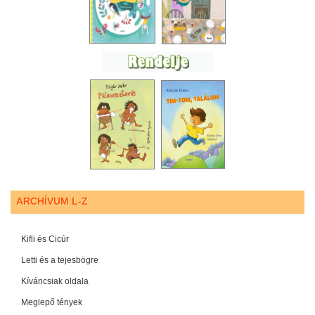
ARCHÍVUM L-Z
Kifli és Cicúr
Letti és a tejesbögre
Kíváncsiak oldala
Meglepő tények