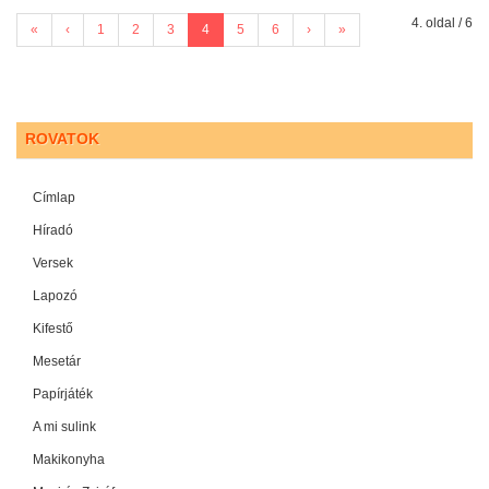
4. oldal / 6
«
‹
1
2
3
4
5
6
›
»
ROVATOK
Címlap
Híradó
Versek
Lapozó
Kifestő
Mesetár
Papírjáték
A mi sulink
Makikonyha