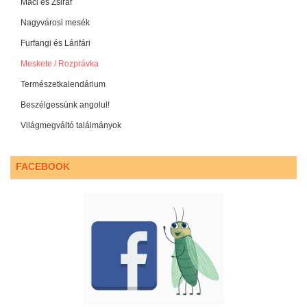
Maci és Zsiráf
Nagyvárosi mesék
Furfangi és Lárifári
Meskete / Rozprávka
Természetkalendárium
Beszélgessünk angolul!
Világmegváltó találmányok
FACEBOOK