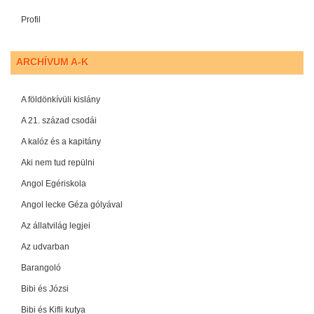
Profil
ARCHÍVUM A-K
A földönkívüli kislány
A 21. század csodái
A kalóz és a kapitány
Aki nem tud repülni
Angol Egériskola
Angol lecke Géza gólyával
Az állatvilág legjei
Az udvarban
Barangoló
Bibi és Józsi
Bibi és Kifli kutya