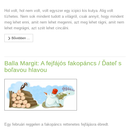
Hol volt, hol nem volt, volt egyszer egy icipici kis kutya. Alig volt
tízhetes. Nem sok mindent tudott a világról, csak annyit, hogy mindent
meg lehet enni, amit nem lehet megenni, azt meg lehet rágni, amit nem
lehet megrágni, azt szét lehet cincálni.
Bővebben …
Balla Margit: A fejfájós fakopáncs / Ďateľ s
boľavou hlavou
Egy februári reggelen a fakopáncs rettenetes fejfájásra ébredt.