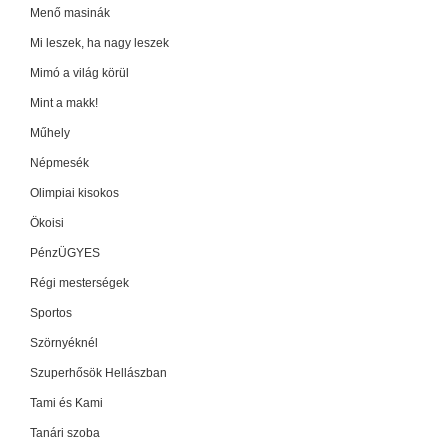
Menő masinák
Mi leszek, ha nagy leszek
Mimó a világ körül
Mint a makk!
Műhely
Népmesék
Olimpiai kisokos
Ökoisi
PénzÜGYES
Régi mesterségek
Sportos
Szörnyéknél
Szuperhősök Hellászban
Tami és Kami
Tanári szoba