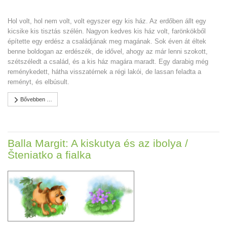
Hol volt, hol nem volt, volt egyszer egy kis ház. Az erdőben állt egy
kicsike kis tisztás szélén. Nagyon kedves kis ház volt, farönkökből
építette egy erdész a családjának meg magának. Sok éven át éltek
benne boldogan az erdészék, de idővel, ahogy az már lenni szokott,
szétszéledt a család, és a kis ház magára maradt. Egy darabig még
reménykedett, hátha visszatérnek a régi lakói, de lassan feladta a
reményt, és elbúsult.
Bővebben …
Balla Margit: A kiskutya és az ibolya /
Šteniatko a fialka