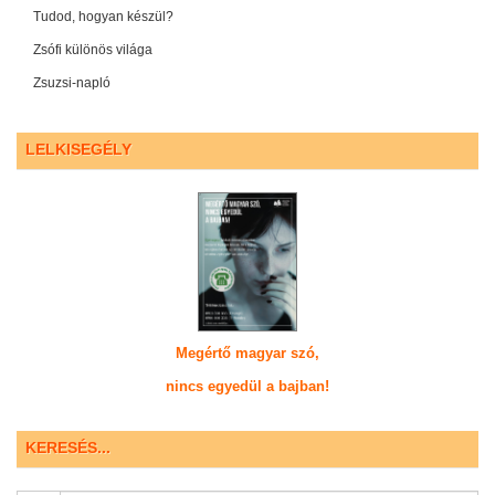
Tudod, hogyan készül?
Zsófi különös világa
Zsuzsi-napló
LELKISEGÉLY
Megértő magyar szó,
nincs egyedül a bajban!
KERESÉS...