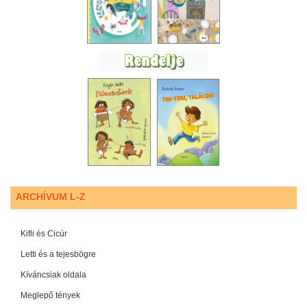
ARCHÍVUM L-Z
Kifli és Cicúr
Letti és a tejesbögre
Kíváncsiak oldala
Meglepő tények