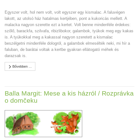
Egyszer volt, hol nem volt, volt egyszer egy kismalac. A faluvégen
lakott, az utolsó ház hatalmas kertjében, pont a kukoricás mellett. A
malacka nagyon szerette ezt a kertet. Volt benne mindenféle érdekes:
szőlő, barackfa, szilvafa, ribizlibokor, galambok, tyúkok meg egy kakas
is. A tyúkokkal meg a kakassal nagyon szeretett a kismalac
beszélgetni mindenféle dologról, a galambok elmesélték neki, mi hír a
faluban, de barátai voltak a kertbe gyakran ellátogató méhek és
darazsak is.
Bővebben …
Balla Margit: Mese a kis házról / Rozprávka
o domčeku