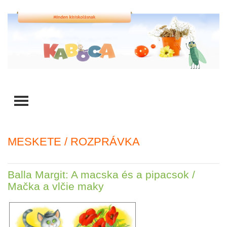
TOGGLE MENU
MESKETE / ROZPRÁVKA
Balla Margit: A macska és a pipacsok /
Mačka a vlčie maky