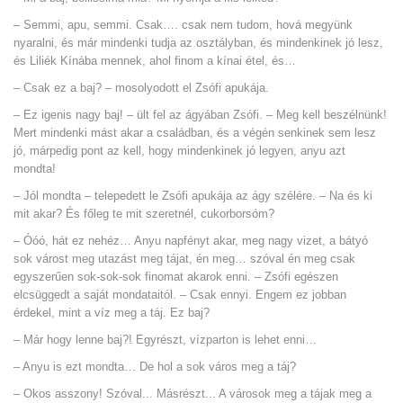
– Semmi, apu, semmi. Csak…. csak nem tudom, hová megyünk
nyaralni, és már mindenki tudja az osztályban, és mindenkinek jó lesz,
és Liliék Kínába mennek, ahol finom a kínai étel, és…
– Csak ez a baj? – mosolyodott el Zsófi apukája.
– Ez igenis nagy baj! – ült fel az ágyában Zsófi. – Meg kell beszélnünk!
Mert mindenki mást akar a családban, és a végén senkinek sem lesz
jó, márpedig pont az kell, hogy mindenkinek jó legyen, anyu azt
mondta!
– Jól mondta – telepedett le Zsófi apukája az ágy szélére. – Na és ki
mit akar? És főleg te mit szeretnél, cukorborsóm?
– Óóó, hát ez nehéz… Anyu napfényt akar, meg nagy vizet, a bátyó
sok várost meg utazást meg tájat, én meg… szóval én meg csak
egyszerűen sok-sok-sok finomat akarok enni. – Zsófi egészen
elcsüggedt a saját mondataitól. – Csak ennyi. Engem ez jobban
érdekel, mint a víz meg a táj. Ez baj?
– Már hogy lenne baj?! Egyrészt, vízparton is lehet enni…
– Anyu is ezt mondta… De hol a sok város meg a táj?
– Okos asszony! Szóval... Másrészt... A városok meg a tájak meg a