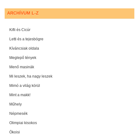
ARCHÍVUM L-Z
Kifli és Cicúr
Letti és a tejesbögre
Kíváncsiak oldala
Meglepő tények
Menő masinák
Mi leszek, ha nagy leszek
Mimó a világ körül
Mint a makk!
Műhely
Népmesék
Olimpiai kisokos
Ökoisi