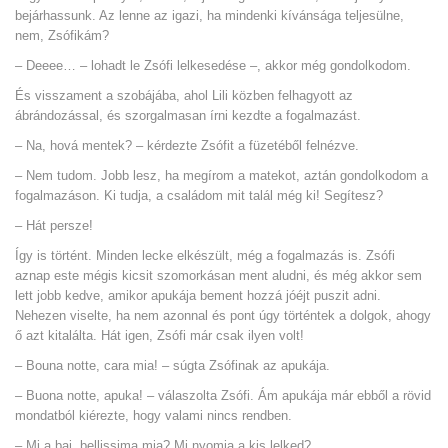
bejárhassunk. Az lenne az igazi, ha mindenki kívánsága teljesülne,
nem, Zsófikám?
– Deeee… – lohadt le Zsófi lelkesedése –, akkor még gondolkodom.
És visszament a szobájába, ahol Lili közben felhagyott az
ábrándozással, és szorgalmasan írni kezdte a fogalmazást.
– Na, hová mentek? – kérdezte Zsófit a füzetéből felnézve.
– Nem tudom. Jobb lesz, ha megírom a matekot, aztán gondolkodom a
fogalmazáson. Ki tudja, a családom mit talál még ki! Segítesz?
– Hát persze!
Így is történt. Minden lecke elkészült, még a fogalmazás is. Zsófi
aznap este mégis kicsit szomorkásan ment aludni, és még akkor sem
lett jobb kedve, amikor apukája bement hozzá jóéjt puszit adni.
Nehezen viselte, ha nem azonnal és pont úgy történtek a dolgok, ahogy
ő azt kitalálta. Hát igen, Zsófi már csak ilyen volt!
– Bouna notte, cara mia! – súgta Zsófinak az apukája.
– Buona notte, apuka! – válaszolta Zsófi. Ám apukája már ebből a rövid
mondatból kiérezte, hogy valami nincs rendben.
– Mi a baj, bellissima mia? Mi nyomja a kis lelked?