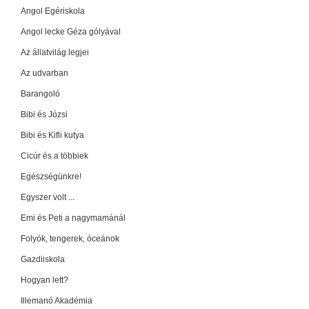
Angol Egériskola
Angol lecke Géza gólyával
Az állatvilág legjei
Az udvarban
Barangoló
Bibi és Józsi
Bibi és Kifli kutya
Cicúr és a többiek
Egészségünkre!
Egyszer volt ...
Emi és Peti a nagymamánál
Folyók, tengerek, óceánok
Gazdiiskola
Hogyan lett?
Illemanó Akadémia