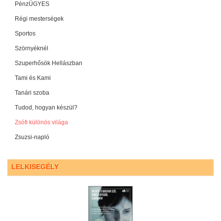
PénzÜGYES
Régi mesterségek
Sportos
Szörnyéknél
Szuperhősök Hellászban
Tami és Kami
Tanári szoba
Tudod, hogyan készül?
Zsófi különös világa
Zsuzsi-napló
LELKISEGÉLY