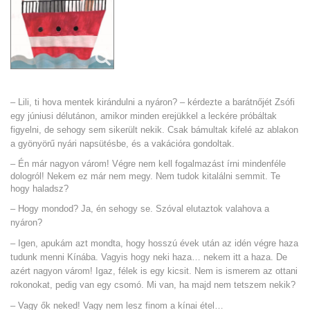
– Lili, ti hova mentek kirándulni a nyáron? – kérdezte a barátnőjét Zsófi
egy júniusi délutánon, amikor minden erejükkel a leckére próbáltak
figyelni, de sehogy sem sikerült nekik. Csak bámultak kifelé az ablakon
a gyönyörű nyári napsütésbe, és a vakációra gondoltak.
– Én már nagyon várom! Végre nem kell fogalmazást írni mindenféle
dologról! Nekem ez már nem megy. Nem tudok kitalálni semmit. Te
hogy haladsz?
– Hogy mondod? Ja, én sehogy se. Szóval elutaztok valahova a
nyáron?
– Igen, apukám azt mondta, hogy hosszú évek után az idén végre haza
tudunk menni Kínába. Vagyis hogy neki haza… nekem itt a haza. De
azért nagyon várom! Igaz, félek is egy kicsit. Nem is ismerem az ottani
rokonokat, pedig van egy csomó. Mi van, ha majd nem tetszem nekik?
– Vagy ők neked! Vagy nem lesz finom a kínai étel…