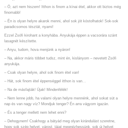
– Ó, azt nem hiszem! Itthon is finom a kínai étel, akkor ott biztos még
finomabb!
– Én is olyan helyre akarok menni, ahol sok jót kóstolhatok! Sok-sok
paradicsomos tésztát, nyami!
Ezzel Zsófi kirohant a konyhába. Anyukája éppen a vacsorára szánt
lasagnét készítette.
– Anyu, tudom, hova menjünk a nyáron!
– Na, akkor máris többet tudsz, mint én, kislányom – nevetett Zsófi
anyukája.
– Csak olyan helyre, ahol sok finom étel van!
– Hát, sok finom étel éppenséggel itthon is van…
– Na de másfajták! Újak! Mindenfélék!
– Nem lenne jobb, ha valami olyan helyre mennénk, ahol sokat süt a
nap és van nagy víz? Mondjuk tenger? Én arra vágyom igazán.
– És a tenger mellett nem lehet enni?
– Dehogynem! Csakhogy a bátyád meg olyan kirándulást szeretne,
hogy sok szép helyet, várost, tájat megnézhessünk, sok új helyet