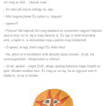
víz meg az étel… Lássuk csak…
– Ez nem jön össze sehogy se, apu…
– Már hogyne jönne! És tudom is, hogyan!
– Igeeen?!
– Persze! Hát hajóval! Azt meg ráadásul én szeretném nagyon! Hajóval
utazva lesz víz is, táj is meg városok is. És úgy is lehet finomakat
enni, a hajón is, a városokban meg a parton meg mindenhol!
– Ó apuka, te egy zseni vagy! Ez óriási lesz!
– Na, akkor el is kezdhetsz erről álmodni alvás közben. Jó éjt, kis
szarvasgombám, lekapcsolom a villanyt!
– Jó éjt, apuka! – súgta Zsófi, ahogy apukája behúzta maga mögött az
ajtót. Minden rendben lesz. És még az se baj, ha ez egyszer nem ő
találta ki, mi az a minden.