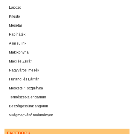
Lapozó
Kifestő
Mesetár
Papírjáték
A mi sulink
Makikonyha
Maci és Zsiráf
Nagyvárosi mesék
Furfangi és Lárifári
Meskete / Rozprávka
Természetkalendárium
Beszélgessünk angolul!
Világmegváltó találmányok
FACEBOOK