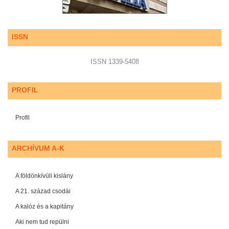
ISSN
ISSN 1339-5408
PROFIL
Profil
ARCHÍVUM A-K
A földönkívüli kislány
A 21. század csodái
A kalóz és a kapitány
Aki nem tud repülni