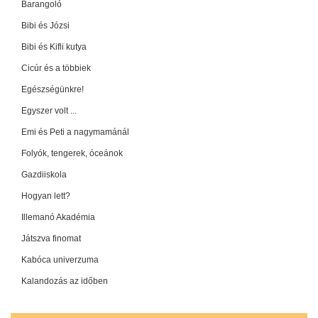
Barangoló
Bibi és Józsi
Bibi és Kifli kutya
Cicúr és a többiek
Egészségünkre!
Egyszer volt ...
Emi és Peti a nagymamánál
Folyók, tengerek, óceánok
Gazdiiskola
Hogyan lett?
Illemanó Akadémia
Játszva finomat
Kabóca univerzuma
Kalandozás az időben