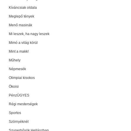
Kíváncsiak oldala
Meglepő tények
Menő masinák
Mi leszek, ha nagy leszek
Mimó a világ körül
Mint a makk!
Műhely
Népmesék
Olimpiai kisokos
Ökoisi
PénzÜGYES
Régi mesterségek
Sportos
Szörnyéknél
Szuperhősök Hellászban