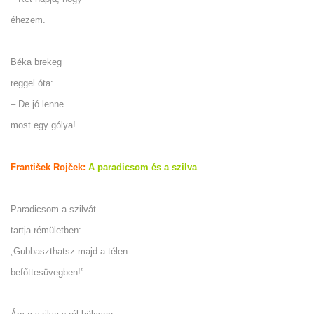
éhezem.
Béka brekeg
reggel óta:
– De jó lenne
most egy gólya!
František Rojček:
A paradicsom és a szilva
Paradicsom a szilvát
tartja rémületben:
„Gubbaszthatsz majd a télen
befőttesüvegben!”