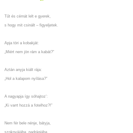
Tűt és cérnát lelt e gyerek,
s hogy mit csinált – figyeljetek.
Apja töri a kobakját:
„Miért nem jön rám a kabát?”
Aztán anyja kiált rája:
„Hol a kalapom nyílása?”
A nagyapja így sóhajtoz’:
„Ki varrt hozzá a fotelhoz?!”
Nem fér bele nénje, bátyja,
szoknyájába, nadrágjába.