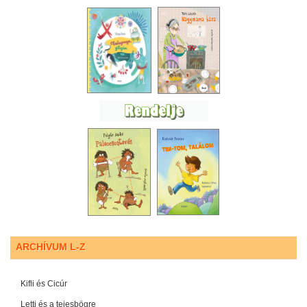
ARCHÍVUM L-Z
Kifli és Cicúr
Letti és a tejesbögre