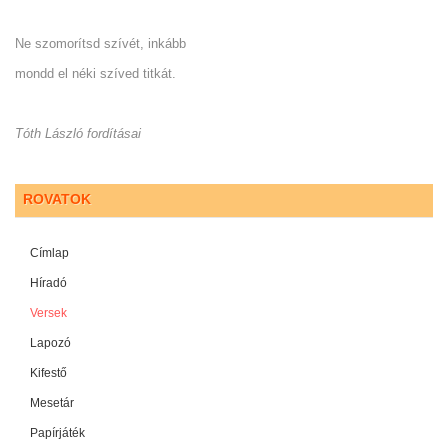
Ne szomorítsd szívét, inkább
mondd el néki szíved titkát.
Tóth László fordításai
ROVATOK
Címlap
Híradó
Versek
Lapozó
Kifestő
Mesetár
Papírjáték