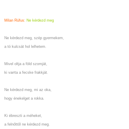
Milan Rúfus:
Ne kérdezd meg
Ne kérdezd meg, szép gyermekem,
a tó kulcsát hol lelhetem.
Mivel oltja a föld szomját,
ki varrta a fecske frakkját.
Ne kérdezd meg, mi az oka,
hogy énekelget a rokka.
Ki ébreszti a méheket,
a felnőttől ne kérdezd meg.