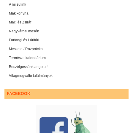
A mi sulink
Makikonyha
Maci és Zsiráf
Nagyvárosi mesék
Furfangi és Lárifári
Meskete / Rozprávka
Természetkalendárium
Beszélgessünk angolul!
Világmegváltó találmányok
FACEBOOK