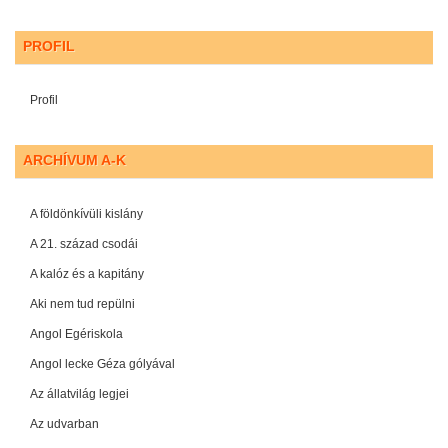
PROFIL
Profil
ARCHÍVUM A-K
A földönkívüli kislány
A 21. század csodái
A kalóz és a kapitány
Aki nem tud repülni
Angol Egériskola
Angol lecke Géza gólyával
Az állatvilág legjei
Az udvarban