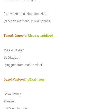
Peti viszont büszkén mászkál:
„Nincsen már több lyuk a háznál!”
Tomáš Janovic:
Mese a szódáról
Mit kért Kata?
Szódavizet!
Lyuggathatom most a vizet.
Jozef Pavlovič:
Békaéhség
Béka brekeg
éhesen:
– Két napja, hogy