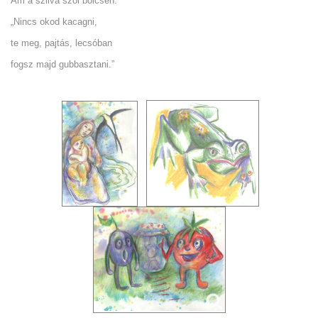
Ám a szilva szól bölcsen:
„Nincs okod kacagni,
te meg, pajtás, lecsóban
fogsz majd gubbasztani.”