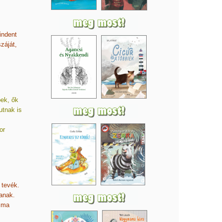
indent
záját,
bek, ők
utnak is
or
 tevék.
tanak.
 ma
z