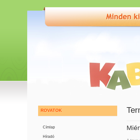
Ter
ROVATOK
Miér
Címlap
Híradó