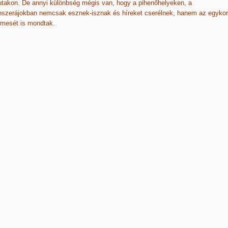
takon. De annyi különbség mégis van, hogy a pihenőhelyeken, a
nszerájokban nemcsak esznek-isznak és híreket cserélnek, hanem az egykor
 mesét is mondtak.