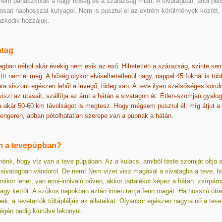
nem panaszkodik a nagy hőség és a szárazság miatt. A sivatagban, ahol ped
osan naphosszat kutyagol. Nem is pusztul el az extrém körülmények között
azkodik hozzájuk.
atag
agban néhol akár évekig nem esik az eső. Hihetetlen a szárazság, szinte se
 itt nem él meg. A hőség olykor elviselhetetlenül nagy, nappal 45 foknál is több
ra viszont egészen lehűl a levegő, hideg van. A teve ilyen szélsőséges körü
viszi az utasait, szállítja az árut a hátán a sivatagon át. Étlen-szomjan gyalog
 akár 50-60 km távolságot is megtesz. Hogy mégsem pusztul él, míg átjut a
ngeren, abban pótolhatatlan szerepe van a púpnak a hátán.
n a tevepúpban?
nénk, hogy víz van a teve púpjában. Az a kulacs, amiből teste szomját oltja az
sivatagban vándorol. De nem! Nem vizet visz magával a sivatagba a teve, 
Amikor lehet, van enni-innivaló bőven, akkor tartalékot képez a hátán: zsírpárn
agy kettőt. A szűkös napokban aztán innen tartja fenn magát. Ha hosszú útra
ek, a tevetartók túltáplálják az állataikat. Olyankor egészen nagyra nő a teve
égén pedig kiürülve lekonyul.