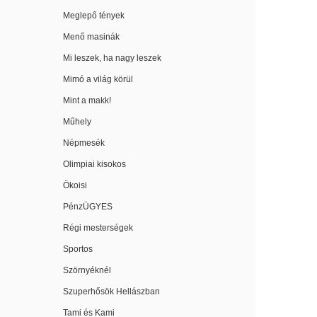
Meglepő tények
Menő masinák
Mi leszek, ha nagy leszek
Mimó a világ körül
Mint a makk!
Műhely
Népmesék
Olimpiai kisokos
Ökoisi
PénzÜGYES
Régi mesterségek
Sportos
Szörnyéknél
Szuperhősök Hellászban
Tami és Kami