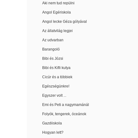
Aki nem tud repülni
Angol Egériskola
Angol lecke Géza gólyával
Az állatvilág legjei
Az udvarban
Barangoló
Bibi és Józsi
Bibi és Kifli kutya
Cicúr és a többiek
Egészségünkre!
Egyszer volt ...
Emi és Peti a nagymamánál
Folyók, tengerek, óceánok
Gazdiiskola
Hogyan lett?