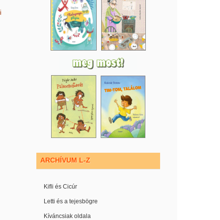
i
ARCHÍVUM L-Z
Kifli és Cicúr
Letti és a tejesbögre
Kíváncsiak oldala