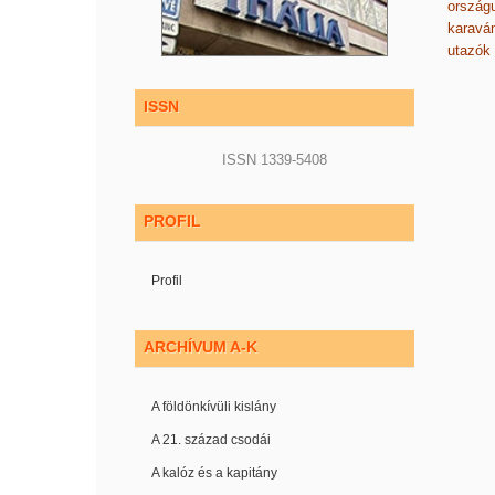
országu
karavá
utazók
ISSN
ISSN 1339-5408
PROFIL
Profil
ARCHÍVUM A-K
A földönkívüli kislány
A 21. század csodái
A kalóz és a kapitány