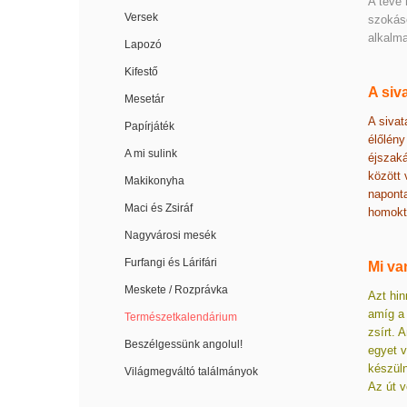
A teve 
Versek
szokás
alkalm
Lapozó
Kifestő
A siv
Mesetár
A sivat
Papírjáték
élőlény
A mi sulink
éjszaká
között 
Makikonyha
naponta
Maci és Zsiráf
homokte
Nagyvárosi mesék
Furfangi és Lárifári
Mi va
Meskete / Rozprávka
Azt hin
amíg a 
Természetkalendárium
zsírt. 
Beszélgessünk angolul!
egyet v
készüln
Világmegváltó találmányok
Az út v