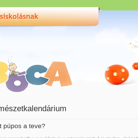
mészetkalendárium
t púpos a teve?