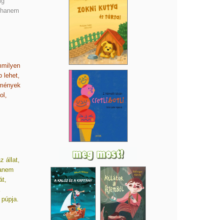
ig
, hanem
mmilyen
 lehet,
lmények
ol,
 állat,
hanem
át,
 púpja.