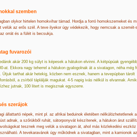
mokkal szemben
agban olykor hirtelen homokvihar támad. Hordja a forró homokszemeket és m
 velük az erős szél. A teve ilyekor úgy védekezik, hogy nemcsak a szemét-s
z orrát és a fülét is becsukja.
atag fuvarozói
dárok akár 200 kg súlyt is képesek a hátukon elvinni. A kétpúpúak gyengéb
0-at. Ekkora nagy teherrel a hátukon gyalogolnak át a sivatagon, néha még f
. Útjuk tarthat akár hetekig, közben nem esznek, hanem a tevepúpban tárolt
forrásból, a zsírból táplálják magukat. 4-5 napig ivás nélkül is elvannak. Amik
ízhez jutnak, 100 litert is megisznak egyszerre.
és szerájok
agi állattartó népek, mint pl. az afrikai beduinok életében nélkülözhetetlenek a
húst adnak, a szőrükből ruhát, sátorponyvát készítenek, a hátukon árut szállí
ávolságokat tesznek meg velük a sivatagon át, ahol más közlekedési eszköz
sználható. A tevekaravánok úgy működnek a sivatagban, mint a kamionok a