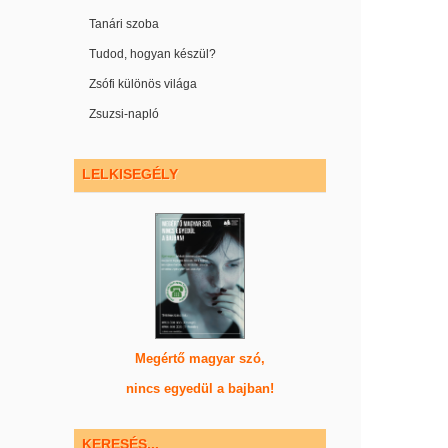
Tanári szoba
Tudod, hogyan készül?
Zsófi különös világa
Zsuzsi-napló
LELKISEGÉLY
Megértő magyar szó,
nincs egyedül a bajban!
KERESÉS...