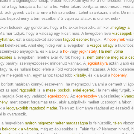
nálunk a leghidegebb hónap, erősen lecsökken ilyenkor a hőmérséklet. Hideg
ül a fagy harapása, ha hull a hó. Fehér takaró borítja az erdőt-mezőt, védi a
ól. Sok gyerek várt már erre a téli szünetben. Lehet szánkázni, síelni. De mi i
tos képződmény a természetben? S vajon az állatok is örülnek neki?
 ókori bölcsek úgy gondolták, hogy a hó akkor képződik, amikor „
megfagy a
 Ma már tudjuk, hogy a valóság egy kicsit más. A levegőben levő
vízcseppek
yhatnak
, ezt a csapadékot azonban
fagyott esőnek
hívjuk. A
hópelyhek
visz
ből
keletkeznek. Ahol elég hideg van a levegőben, a
vízgőz ráfagy
a különböz
szennyező anyagokra, és kialakul a
hó-
vagy
jégkristály
.
Ha nem volna
eződés
a levegőben, lehetne akár 40 fok hideg is,
nem történne meg ez a cs
gy parányi szennyeződések mindenütt vannak. A
jégkristályra
aztán újabb és
fagy rá, és hullani kezd lefelé a Föld vonzóerejének hatására. A föld közelébe
gyre melegebb van, egymáshoz tapad több
kristály
, és kialakul a
hópehely
.
 borított határban könnyű észrevenni, ha megmozdul valami a dermedt világb
ezt az apró
rágcsálók
is, a
mezei pockok
,
erdei egerek
. Ha nem elég fürgék,
n ragadja őket egy vadászó
egerészölyv
. Az
egerészölyv
valószínűleg
kívánc
mény
, mert szeret forgalmas utak, akár autópályák mellett ücsörögni a fákon.
nk a
leggyakoribb ragadozó madár
. Télen az állománya ráadásul az északról é
al is gyarapszik.
t
a hegyekben
nyáron négyezer méter magasságba
is felhúzódik,
télen
viszon
n
beköltözik a városba
, még az épületekbe is. Talán fázik? Nehezen hihető, h