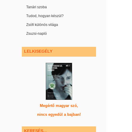
Tanári szoba
Tudod, hogyan készül?
Zsófi különös világa
Zsuzsi-napló
LELKISEGÉLY
Megértő magyar szó,
nincs egyedül a bajban!
KERESÉS...