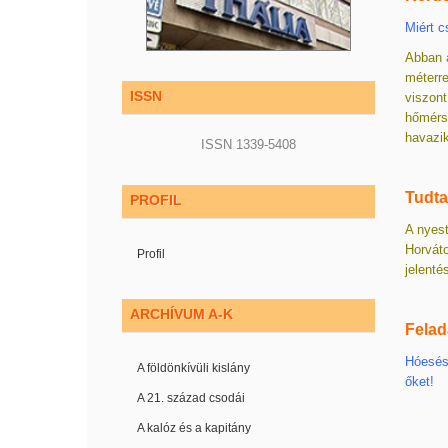
Miért c
Abban 
méterre
ISSN
viszont
hőmérsé
havazik
ISSN 1339-5408
Tudt
PROFIL
A nyest
Horváto
Profil
jelenté
ARCHÍVUM A-K
Felad
Hóesésb
A földönkívüli kislány
őket!
A 21. század csodái
A kalóz és a kapitány