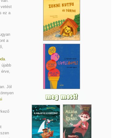
 van.
 vetést
s ez a
ugyan
ont a
ő,
oda
.
 újabb
 érve,
an. Jól
 könnyen
si
rkező
t
iszen