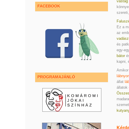
vastag
FACEBOOK
könnyen
szereti
Falusz
Ez a m
az embe
vadász
és patk
egy-egy
bátor
é
kapni, 
Amikor
lábnyo
PROGRAMAJÁNLÓ
állat
lá
állatok
Összes
madara
szemete
kutyan
Kérde