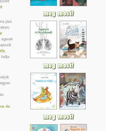
iszont
öt
ra járó.
yeken,
ár
z egerek
lepszik
rős
,
 tudja
melyik
 egyes
 és
ka- és