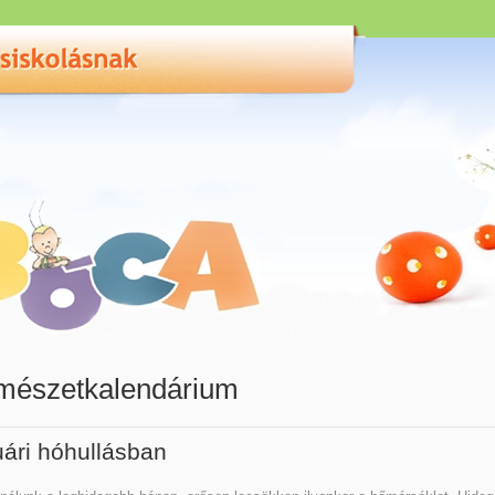
mészetkalendárium
ári hóhullásban