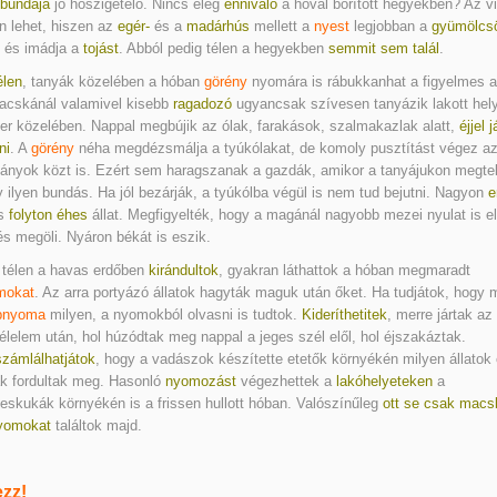
 bundája
jó hőszigetelő. Nincs elég
ennivaló
a hóval borított hegyekben? Az v
 lehet, hiszen az
egér-
és a
madárhús
mellett a
nyest
legjobban a
gyümölcs
, és imádja a
tojást
. Abból pedig télen a hegyekben
semmit sem talál
.
élen
, tanyák közelében a hóban
görény
nyomára is rábukkanhat a figyelmes ar
acskánál valamivel kisebb
ragadozó
ugyancsak szívesen tanyázik lakott hel
r közelében. Nappal megbújik az ólak, farakások, szalmakazlak alatt,
éjjel j
ni
. A
görény
néha megdézsmálja a tyúkólakat, de komoly pusztítást végez a
ányok közt is. Ezért sem haragszanak a gazdák, amikor a tanyájukon megte
 ilyen bundás. Ha jól bezárják, a tyúkólba végül is nem tud bejutni. Nagyon
e
s
folyton éhes
állat. Megfigyelték, hogy a magánál nagyobb mezei nyulat is el
és megöli. Nyáron békát is eszik.
 télen a havas erdőben
kirándultok
, gyakran láthattok a hóban megmaradt
mokat
. Az arra portyázó állatok hagyták maguk után őket. Ha tudjátok, hogy 
bnyoma
milyen, a nyomokból olvasni is tudtok.
Kideríthetitek
, merre jártak az
 élelem után, hol húzódtak meg nappal a jeges szél elől, hol éjszakáztak.
zámlálhatjátok
, hogy a vadászok készítette etetők környékén milyen állatok
k fordultak meg. Hasonló
nyomozást
végezhettek a
lakóhelyeteken
a
skukák környékén is a frissen hullott hóban. Valószínűleg
ott se csak macs
yomokat
találtok majd.
zz!