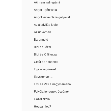
Aki nem tud repülni
Angol Egériskola
Angol lecke Géza gólyával
Az állatvilág legjei
Az udvarban
Barangoló
Bibi és Józsi
Bibi és Kifli kutya
Cicúr és a többiek
Egészségünkre!
Egyszer volt ...
Emi és Peti a nagymamánál
Folyók, tengerek, óceánok
Gazdiiskola
Hogyan lett?