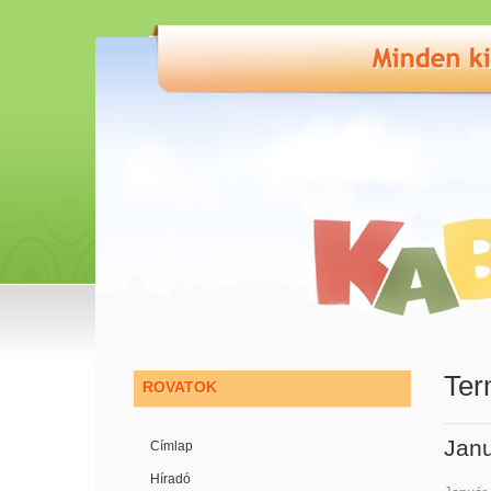
Ter
ROVATOK
Janu
Címlap
Híradó