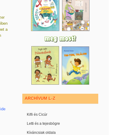
zer
lében
het a
m
ARCHÍVUM L-Z
ide
Kifli és Cicúr
Letti és a tejesbögre
Kíváncsiak oldala