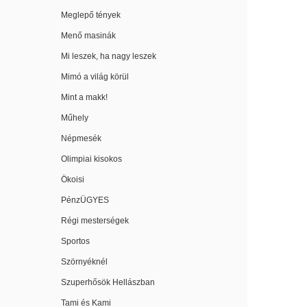
Meglepő tények
Menő masinák
Mi leszek, ha nagy leszek
Mimó a világ körül
Mint a makk!
Műhely
Népmesék
Olimpiai kisokos
Ökoisi
PénzÜGYES
Régi mesterségek
Sportos
Szörnyéknél
Szuperhősök Hellászban
Tami és Kami