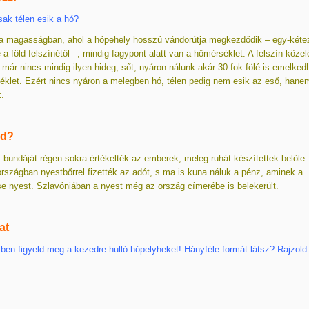
sak télen esik a hó?
a magasságban, ahol a hópehely hosszú vándorútja megkezdődik – egy-kéte
 a föld felszínétől –, mindig fagypont alatt van a hőmérséklet. A felszín köze
 már nincs mindig ilyen hideg, sőt, nyáron nálunk akár 30 fok fölé is emelked
klet. Ezért nincs nyáron a melegben hó, télen pedig nem esik az eső, hane
.
ad?
 bundáját régen sokra értékelték az emberek, meleg ruhát készítettek belőle.
rszágban nyestbőrrel fizették az adót, s ma is kuna náluk a pénz, aminek a
se nyest. Szlavóniában a nyest még az ország címerébe is belekerült.
at
en figyeld meg a kezedre hulló hópelyheket! Hányféle formát látsz? Rajzold 