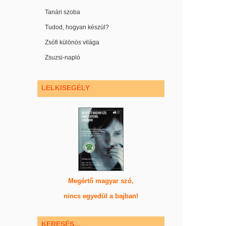
Tanári szoba
Tudod, hogyan készül?
Zsófi különös világa
Zsuzsi-napló
LELKISEGÉLY
Megértő magyar szó,
nincs egyedül a bajban!
KERESÉS...