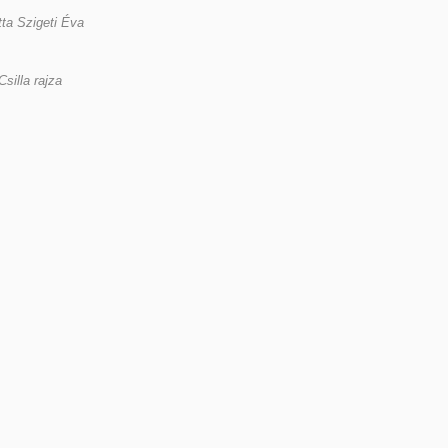
tta Szigeti Éva
silla rajza