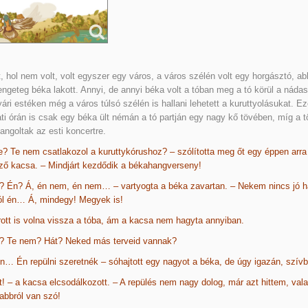
t, hol nem volt, volt egyszer egy város, a város szélén volt egy horgásztó, a
engeteg béka lakott. Annyi, de annyi béka volt a tóban meg a tó körül a náda
ári estéken még a város túlsó szélén is hallani lehetett a kuruttyolásukat. E
ti órán is csak egy béka ült némán a tó partján egy nagy kő tövében, míg a t
angoltak az esti koncertre.
e? Te nem csatlakozol a kuruttykórushoz? – szólította meg őt egy éppen arra
ző kacsa. – Mindjárt kezdődik a békahangverseny!
? Én? Á, én nem, én nem… – vartyogta a béka zavartan. – Nekem nincs jó 
ól én… Á, mindegy! Megyek is!
ott is volna vissza a tóba, ám a kacsa nem hagyta annyiban.
? Te nem? Hát? Neked más terveid vannak?
n… Én repülni szeretnék – sóhajtott egy nagyot a béka, de úgy igazán, szívb
! – a kacsa elcsodálkozott. – A repülés nem nagy dolog, már azt hittem, val
abbról van szó!