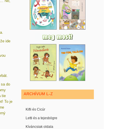
a… No,
a.
 že ide
avou
rbát.
 sa do
Domy
ARCHÍVUM L-Z
 tie
t! To je
rne
Kifli és Cicúr
erný
Letti és a tejesbögre
Kíváncsiak oldala