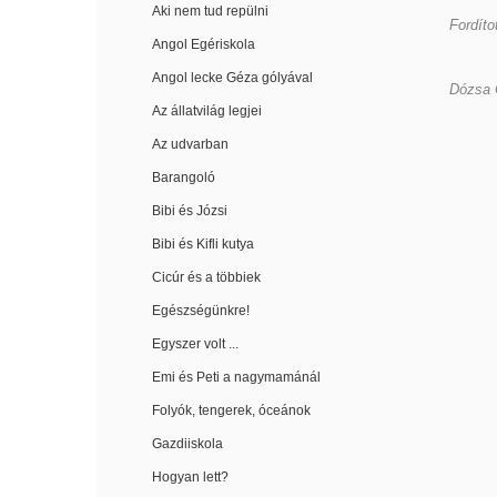
Aki nem tud repülni
Fordíto
Angol Egériskola
Angol lecke Géza gólyával
Dózsa C
Az állatvilág legjei
Az udvarban
Barangoló
Bibi és Józsi
Bibi és Kifli kutya
Cicúr és a többiek
Egészségünkre!
Egyszer volt ...
Emi és Peti a nagymamánál
Folyók, tengerek, óceánok
Gazdiiskola
Hogyan lett?