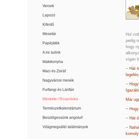
Versek
Lapozó
Kifestő
Mesetár
Hol vol
pedig r
Papírjáték
hogy ny
A mi sulink
alkonya
vígan h
Makikonyha
− Hát t
Maci és Zsiráf
legelés
Nagyvárosi mesék
− Hogy
Furfangi és Lárifári
Igazáb
Meskete / Rozprávka
Már ugr
Természetkalendárium
− Hogy
Beszélgessünk angolul!
− Hát é
Világmegváltó találmányok
− Nahát
komoly