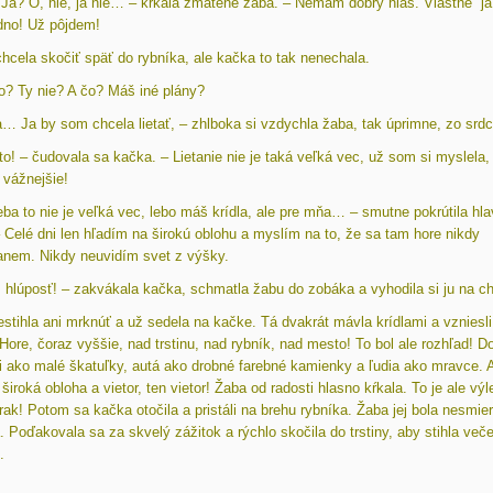
Ja? Ó, nie, ja nie… – kŕkala zmätene žaba. – Nemám dobrý hlas. Vlastne j
edno! Už pôjdem!
hcela skočiť späť do rybníka, ale kačka to tak nenechala.
o? Ty nie? A čo? Máš iné plány?
a… Ja by som chcela lietať, – zhlboka si vzdychla žaba, tak úprimne, zo srdc
to! – čudovala sa kačka. – Lietanie nie je taká veľká vec, už som si myslela,
 vážnejšie!
eba to nie je veľká vec, lebo máš krídla, ale pre mňa… – smutne pokrútila hl
 Celé dni len hľadím na širokú oblohu a myslím na to, že sa tam hore nikdy
anem. Nikdy neuvidím svet z výšky.
 hlúposť! – zakvákala kačka, schmatla žabu do zobáka a vyhodila si ju na ch
stihla ani mrknúť a už sedela na kačke. Tá dvakrát mávla krídlami a vzniesli
Hore, čoraz vyššie, nad trstinu, nad rybník, nad mesto! To bol ale rozhľad! 
i ako malé škatuľky, autá ako drobné farebné kamienky a ľudia ako mravce. A
 široká obloha a vietor, ten vietor! Žaba od radosti hlasno kŕkala. To je ale výle
rak! Potom sa kačka otočila a pristáli na brehu rybníka. Žaba jej bola nesmie
 Poďakovala sa za skvelý zážitok a rýchlo skočila do trstiny, aby stihla več
.