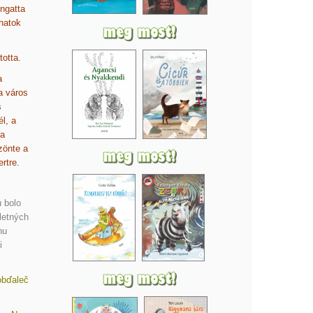
ngatta
hatok
otta.
a
a város
s
l, a
 a
zönte a
rtre.
u bolo
 letných
nu
i
obďaleč