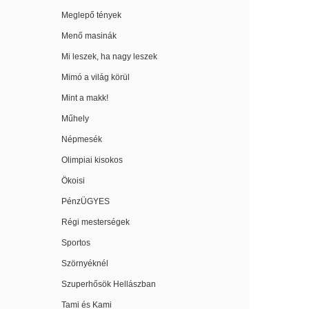
Meglepő tények
Menő masinák
Mi leszek, ha nagy leszek
Mimó a világ körül
Mint a makk!
Műhely
Népmesék
Olimpiai kisokos
Ökoisi
PénzÜGYES
Régi mesterségek
Sportos
Szörnyéknél
Szuperhősök Hellászban
Tami és Kami