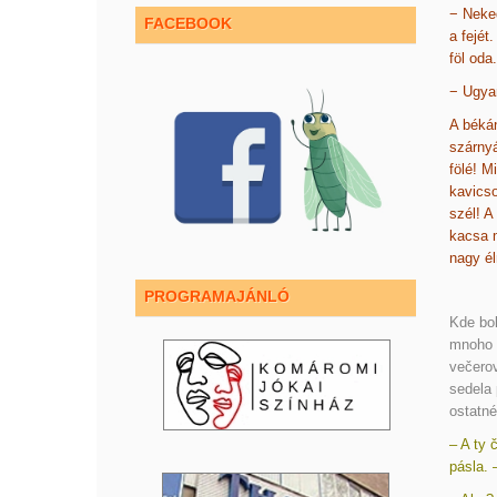
− Neke
FACEBOOK
a fejét
föl oda
− Ugyan
A békán
szárnyá
fölé! M
kavicso
szél! 
kacsa m
nagy él
PROGRAMAJÁNLÓ
Kde bol
mnoho ž
večerov
sedela 
ostatné
– A ty 
pásla. 