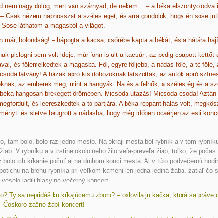
d nem nagy dolog, mert van szárnyad, de nekem… – a béka elszontyolodva i
. – Csak nézem naphosszat a széles eget, és arra gondolok, hogy én sose jut
. Sose láthatom a magasból a világot.
 már, bolondság! – hápogta a kacsa, csőrébe kapta a békát, és a hátára hajít
ak pislogni sem volt ideje, már fönn is ült a kacsán, az pedig csapott kettőt 
val, és fölemelkedtek a magasba. Föl, egyre följebb, a nádas fölé, a tó fölé, 
icsoda látvány! A házak apró kis dobozoknak látszottak, az autók apró színe
knak, az emberek meg, mint a hangyák. Na és a felhők, a széles ég és a szé
A béka hangosan brekegett örömében. Micsoda utazás! Micsoda csoda! Aztán
egfordult, és leereszkedtek a tó partjára. A béka roppant hálás volt, megkös
ményt, és sietve beugrott a nádasba, hogy még időben odaérjen az esti konce
o, tam bolo, bolo raz jedno mesto. Na okraji mesta bol rybník a v tom rybník
iab. V rybníku a v trstine okolo neho žilo veľa-preveľa žiab; toľko, že počas
 bolo ich kŕkanie počuť aj na druhom konci mesta. Aj v túto podvečernú hodi
potichu na brehu rybníka pri veľkom kameni len jedna jediná žaba, zatiaľ čo s
 veselo ladili hlasy na večerný koncert.
čo? Ty sa nepridáš ku kŕkajúcemu zboru? – oslovila ju kačka, ktorá sa práve 
– Čoskoro začne žabí koncert!