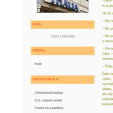
– Ako? 
to je j
Už-už c
– Ako t
ISSN
– No, j
– No to
ISSN 1339-5408
o niečo
– Pre t
PROFIL
žaba. –
nedost
Profil
– Čoby,
Žaba ne
výšky. 
ARCHÍVUM A-K
vyzeral
oblaky,
A földönkívüli kislány
ale záz
vďačná.
A 21. század csodái
koncert
A kalóz és a kapitány