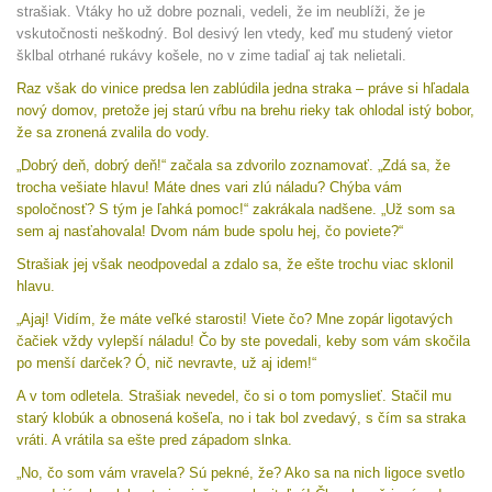
strašiak. Vtáky ho už dobre poznali, vedeli, že im neublíži, že je
vskutočnosti neškodný. Bol desivý len vtedy, keď mu studený vietor
šklbal otrhané rukávy košele, no v zime tadiaľ aj tak nelietali.
Raz však do vinice predsa len zablúdila jedna straka – práve si hľadala
nový domov, pretože jej starú vŕbu na brehu rieky tak ohlodal istý bobor,
že sa zronená zvalila do vody.
„Dobrý deň, dobrý deň!“ začala sa zdvorilo zoznamovať. „Zdá sa, že
trocha vešiate hlavu! Máte dnes vari zlú náladu? Chýba vám
spoločnosť? S tým je ľahká pomoc!“ zakrákala nadšene. „Už som sa
sem aj nasťahovala! Dvom nám bude spolu hej, čo poviete?“
Strašiak jej však neodpovedal a zdalo sa, že ešte trochu viac sklonil
hlavu.
„Ajaj! Vidím, že máte veľké starosti! Viete čo? Mne zopár ligotavých
čačiek vždy vylepší náladu! Čo by ste povedali, keby som vám skočila
po menší darček? Ó, nič nevravte, už aj idem!“
A v tom odletela. Strašiak nevedel, čo si o tom pomyslieť. Stačil mu
starý klobúk a obnosená košeľa, no i tak bol zvedavý, s čím sa straka
vráti. A vrátila sa ešte pred západom slnka.
„No, čo som vám vravela? Sú pekné, že? Ako sa na nich ligoce svetlo