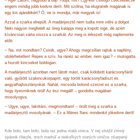
− Ajjé! Látom, nagyobb a baj! Tudja, mit? Egy-két csillogó csecsebecse
engem mindig jobb kedvre derít. Mit szólna, ha elugranék magának is
egy kis ajándékért? Ó, ne is mondja, már megyek is!
Azzal a szarka elrepült. A madárijesztő nem tudta mire vélni a dolgot.
Neki nagyon megfelelt az öreg kalapja meg a kopott inge, de azért
kíváncsian várta vissza a szarkát. Az meg is érkezett még naplemente
előtt.
− Na, mit mondtam? Csinik, ugye? Ahogy megcsillan rajtuk a napfény,
utolérhetetlen! Repes a szív, ha ránéz az ember, nem igaz? – mutogatta
a hozott kincseket boldogan.
A madárijesztő azonban nem látott mást, csak kidobott karácsonyfáról
való, gyűrött szaloncukorpapírt, egy törött karácsonyfadíszt és
angyalhajfoszlányokat. Nahát, micsoda bolond szerzet ez a szarka,
hogy ilyesmiknek örül! Az ész megáll! – gondolta magában
mosolyogva.
− Ugye, ugye, lakótárs, megmondtam! – örült meg a szarka a
madárijesztő mosolyának. – Ez a filléres flanc mindenkit jókedvre derít!
Kde bolo, tam bolo, bola raz jedna malá vinica. V nej strážil zimný
spánok ríbezle, troch marhúľ a niekoľkých starých viničov ošarpaný