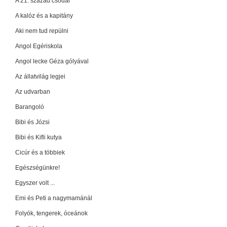
A 21. század csodái
A kalóz és a kapitány
Aki nem tud repülni
Angol Egériskola
Angol lecke Géza gólyával
Az állatvilág legjei
Az udvarban
Barangoló
Bibi és Józsi
Bibi és Kifli kutya
Cicúr és a többiek
Egészségünkre!
Egyszer volt ...
Emi és Peti a nagymamánál
Folyók, tengerek, óceánok