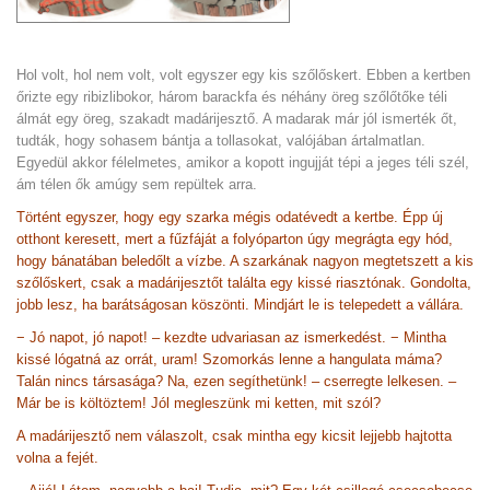
Hol volt, hol nem volt, volt egyszer egy kis szőlőskert. Ebben a kertben
őrizte egy ribizlibokor, három barackfa és néhány öreg szőlőtőke téli
álmát egy öreg, szakadt madárijesztő. A madarak már jól ismerték őt,
tudták, hogy sohasem bántja a tollasokat, valójában ártalmatlan.
Egyedül akkor félelmetes, amikor a kopott ingujját tépi a jeges téli szél,
ám télen ők amúgy sem repültek arra.
Történt egyszer, hogy egy szarka mégis odatévedt a kertbe. Épp új
otthont keresett, mert a fűzfáját a folyóparton úgy megrágta egy hód,
hogy bánatában beledőlt a vízbe. A szarkának nagyon megtetszett a kis
szőlőskert, csak a madárijesztőt találta egy kissé riasztónak. Gondolta,
jobb lesz, ha barátságosan köszönti. Mindjárt le is telepedett a vállára.
− Jó napot, jó napot! – kezdte udvariasan az ismerkedést. − Mintha
kissé lógatná az orrát, uram! Szomorkás lenne a hangulata máma?
Talán nincs társasága? Na, ezen segíthetünk! – cserregte lelkesen. –
Már be is költöztem! Jól megleszünk mi ketten, mit szól?
A madárijesztő nem válaszolt, csak mintha egy kicsit lejjebb hajtotta
volna a fejét.