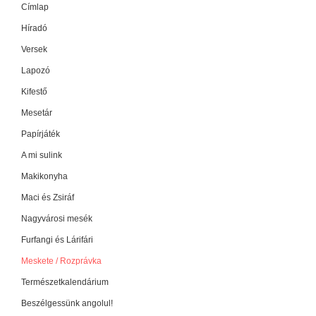
Címlap
Híradó
Versek
Lapozó
Kifestő
Mesetár
Papírjáték
A mi sulink
Makikonyha
Maci és Zsiráf
Nagyvárosi mesék
Furfangi és Lárifári
Meskete / Rozprávka
Természetkalendárium
Beszélgessünk angolul!