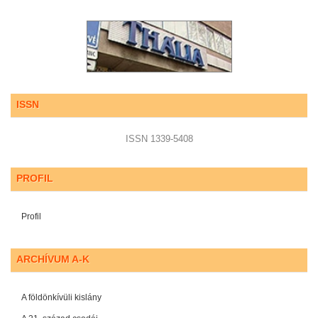
ISSN
ISSN 1339-5408
PROFIL
Profil
ARCHÍVUM A-K
A földönkívüli kislány