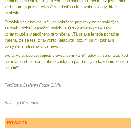
zapadajúceho slnka, to je niečo nepolapiteľné! Človeku až jasá srdce,
keď sa na to pozrie, však?“ s radosťou ukazovala poklady, ktoré
priniesla.
Strašiak však nevidel nič, len pokrčené papieriky zo zahodených
salónok, rozbitú vianočnú ozdobu a útržky anjelských vlasov,
uchmatnuté z vianočného stromčeka. „Tá straka je teda poriadne
trafená, že sa teší z takýchto harabúrd! Rozum sa mi zastaví!“
pomyslel si strašiak s úsmevom.
„Veru, veru, spolubývajúci, vravela som vám!“ radovala sa straka, keď
pozrela na strašiaka. „Takéto čačky za pár drobných každému zlepšia
náladu!“
Fordította Cselényi Fodor Olívia
Balázsy Géza rajza
ROVATOK