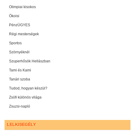
Olimpiai kisokos
Ökoisi
PénzÜGYES
Régi mesterségek
Sportos
Szörnyéknél
Szuperhősök Hellászban
Tami és Kami
Tanári szoba
Tudod, hogyan készül?
Zsófi különös világa
Zsuzsi-napló
LELKISEGÉLY