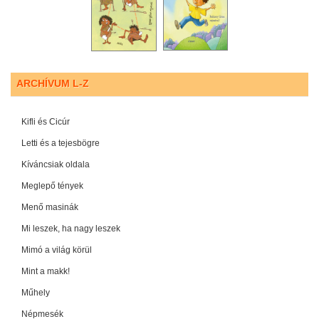
ARCHÍVUM L-Z
Kifli és Cicúr
Letti és a tejesbögre
Kíváncsiak oldala
Meglepő tények
Menő masinák
Mi leszek, ha nagy leszek
Mimó a világ körül
Mint a makk!
Műhely
Népmesék