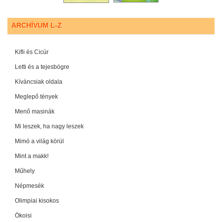
ARCHÍVUM L-Z
Kifli és Cicúr
Letti és a tejesbögre
Kíváncsiak oldala
Meglepő tények
Menő masinák
Mi leszek, ha nagy leszek
Mimó a világ körül
Mint a makk!
Műhely
Népmesék
Olimpiai kisokos
Ökoisi