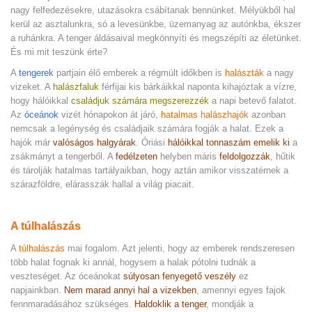
nagy felfedezésekre, utazásokra csábítanak bennünket. Mélyükből hal
kerül az asztalunkra, só a levesünkbe, üzemanyag az autónkba, ékszer
a ruhánkra. A tenger áldásaival megkönnyíti és megszépíti az életünket.
És mi mit teszünk érte?
A
tengerek
partjain élő emberek a régmúlt időkben is
halászták
a nagy
vizeket. A
halászfaluk
férfijai kis bárkáikkal naponta kihajóztak a vízre,
hogy hálóikkal
családjuk számára megszerezzék
a napi betevő falatot.
Az
óceánok
vizét hónapokon át járó,
hatalmas halászhajók
azonban
nemcsak a legénység és családjaik számára fogják a halat. Ezek a
hajók már
valóságos halgyárak
. Óriási
hálóikkal tonnaszám emelik ki
a
zsákmányt a tengerből. A
fedélzeten
helyben máris
feldolgozzák
, hűtik
és tárolják hatalmas tartályaikban, hogy aztán amikor visszatérnek a
szárazföldre, elárasszák hallal a világ piacait.
A túlhalászás
A
túlhalászás
mai fogalom. Azt jelenti, hogy az emberek rendszeresen
több halat fognak ki annál, hogysem a halak pótolni tudnák a
veszteséget. Az óceánokat
súlyosan fenyegető veszély
ez
napjainkban.
Nem marad annyi hal a vizekben
, amennyi egyes fajok
fennmaradásához szükséges.
Haldoklik a tenger
, mondják a