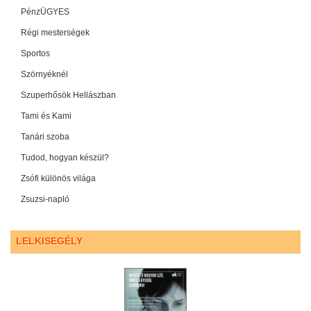
PénzÜGYES
Régi mesterségek
Sportos
Szörnyéknél
Szuperhősök Hellászban
Tami és Kami
Tanári szoba
Tudod, hogyan készül?
Zsófi különös világa
Zsuzsi-napló
LELKISEGÉLY