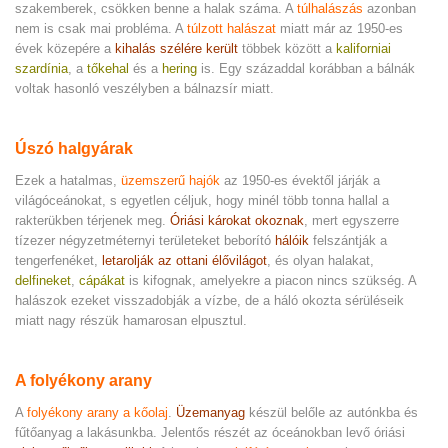
szakemberek, csökken benne a halak száma. A
túlhalászás
azonban
nem is csak mai probléma. A
túlzott halászat
miatt már az 1950-es
évek közepére a
kihalás szélére került
többek között a
kaliforniai
szardínia
, a
tőkehal
és a
hering
is. Egy századdal korábban a bálnák
voltak hasonló veszélyben a bálnazsír miatt.
Úszó halgyárak
Ezek a hatalmas,
üzemszerű hajók
az 1950-es évektől járják a
világóceánokat, s egyetlen céljuk, hogy minél több tonna hallal a
rakterükben térjenek meg.
Óriási károkat okoznak
, mert egyszerre
tízezer négyzetméternyi területeket beborító
hálóik
felszántják a
tengerfenéket,
letarolják az ottani élővilágot
, és olyan halakat,
delfineket
,
cápákat
is kifognak, amelyekre a piacon nincs szükség. A
halászok ezeket visszadobják a vízbe, de a háló okozta sérüléseik
miatt nagy részük hamarosan elpusztul.
A folyékony arany
A
folyékony arany a kőolaj
.
Üzemanyag
készül belőle az autónkba és
fűtőanyag a lakásunkba. Jelentős részét az óceánokban levő óriási