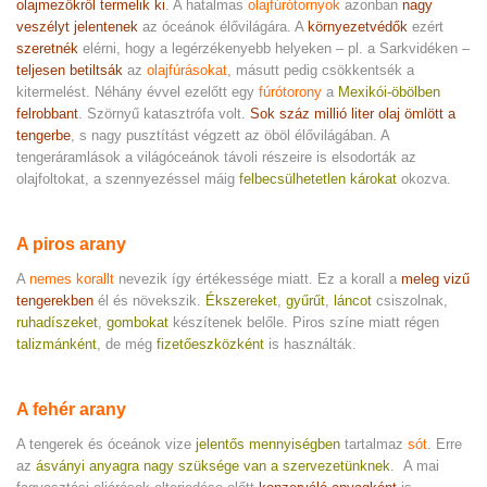
olajmezőkről termelik ki
. A hatalmas
olajfúrótornyok
azonban
nagy
veszélyt jelentenek
az óceánok élővilágára. A
környezetvédők
ezért
szeretnék
elérni, hogy a legérzékenyebb helyeken – pl. a Sarkvidéken –
teljesen betiltsák
az
olajfúrásokat
, másutt pedig csökkentsék a
kitermelést. Néhány évvel ezelőtt egy
fúrótorony
a
Mexikói-öbölben
felrobbant
. Szörnyű katasztrófa volt.
Sok száz millió liter olaj ömlött a
tengerbe
, s nagy pusztítást végzett az öböl élővilágában. A
tengeráramlások a világóceánok távoli részeire is elsodorták az
olajfoltokat, a szennyezéssel máig
felbecsülhetetlen károkat
okozva.
A piros arany
A
nemes korallt
nevezik így értékessége miatt. Ez a korall a
meleg vizű
tengerekben
él és növekszik.
Ékszereket
,
gyűrűt
,
láncot
csiszolnak,
ruhadíszeket
,
gombokat
készítenek belőle. Piros színe miatt régen
talizmánként
, de még
fizetőeszközként
is használták.
A fehér arany
A tengerek és óceánok vize
jelentős mennyiségben
tartalmaz
sót
. Erre
az
ásványi anyagra nagy szüksége van a szervezetünknek
. A mai