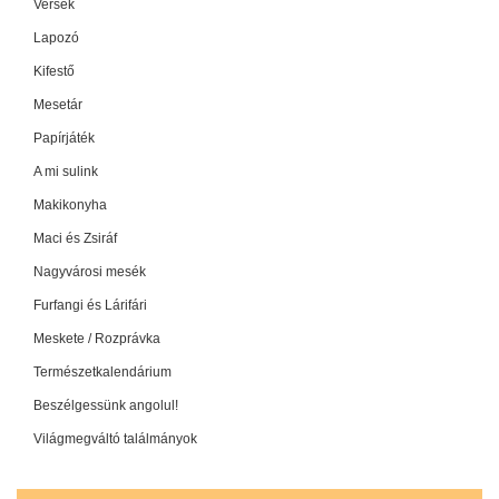
Versek
Lapozó
Kifestő
Mesetár
Papírjáték
A mi sulink
Makikonyha
Maci és Zsiráf
Nagyvárosi mesék
Furfangi és Lárifári
Meskete / Rozprávka
Természetkalendárium
Beszélgessünk angolul!
Világmegváltó találmányok