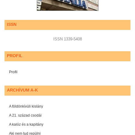
ISSN
ISSN 1339-5408
PROFIL
Profil
ARCHÍVUM A-K
A földönkívüli kislány
A 21. század csodái
A kalóz és a kapitány
Aki nem tud repülni