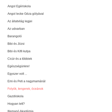
Angol Egériskola
Angol lecke Géza gólyával
Az állatvilág legjei
Az udvarban
Barangoló
Bibi és Józsi
Bibi és Kifli kutya
Cicúr és a többiek
Egészségünkre!
Egyszer volt ...
Emi és Peti a nagymamánál
Folyók, tengerek, óceánok
Gazdiiskola
Hogyan lett?
Illemanó Akadémia