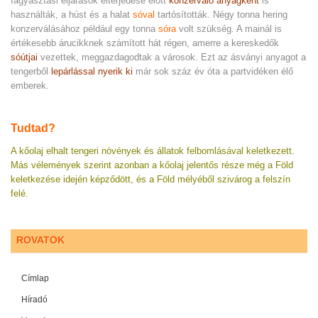
fagyasztási eljárások elterjedése előtt
konzerváló anyagként
is
használták, a húst és a halat
sóval
tartósították. Négy tonna hering
konzerválásához például egy tonna
sóra
volt szükség. A mainál is
értékesebb árucikknek számított hát régen, amerre a kereskedők
sóútjai
vezettek, meggazdagodtak a városok. Ezt az ásványi anyagot a
tengerből
lepárlással nyerik ki
már sok száz év óta a partvidéken élő
emberek.
Tudtad?
A kőolaj elhalt tengeri növények és állatok felbomlásával keletkezett.
Más vélemények szerint azonban a kőolaj jelentős része még a Föld
keletkezése idején képződött, és a Föld mélyéből szivárog a felszín
felé.
ROVATOK
Címlap
Híradó