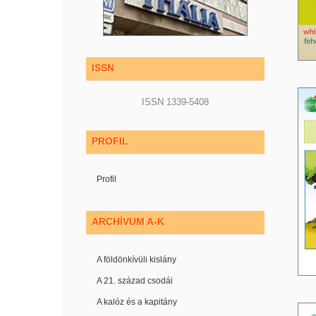
ISSN
ISSN 1339-5408
PROFIL
Profil
ARCHÍVUM A-K
A földönkívüli kislány
A 21. század csodái
A kalóz és a kapitány