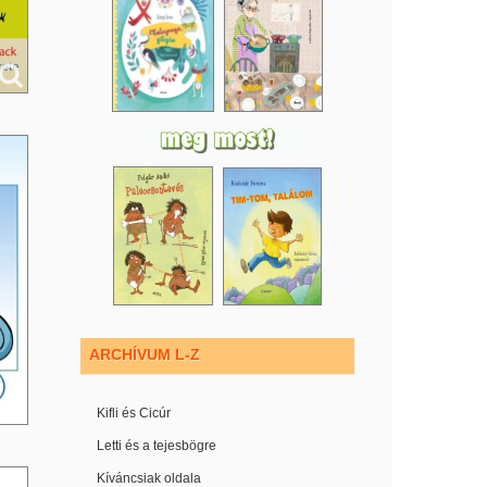
ARCHÍVUM L-Z
Kifli és Cicúr
Letti és a tejesbögre
Kíváncsiak oldala