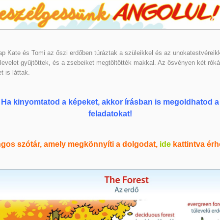
p Kate és Tomi az őszi erdőben túráztak a szüleikkel és az unokatestvéreik
levelet gyűjtöttek, és a zsebeiket megtöltötték makkal. Az ösvényen két róká
t is láttak.
Ha kinyomtatod a képeket, akkor írásban is megoldhatod a
feladatokat!
gos szótár, amely megkönnyíti a dolgodat,
ide
kattintva érhe