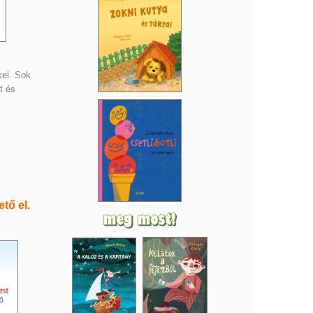
kel. Sok
t és
tő el.