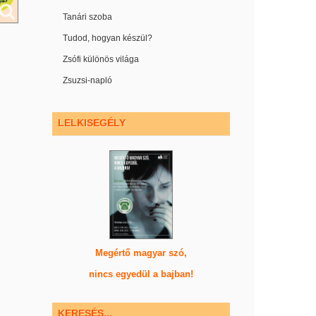
Tanári szoba
Tudod, hogyan készül?
Zsófi különös világa
Zsuzsi-napló
LELKISEGÉLY
Megértő magyar szó,
nincs egyedül a bajban!
KERESÉS...