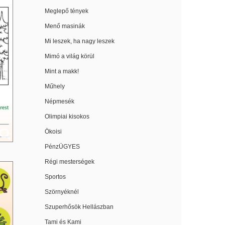
Meglepő tények
Menő masinák
Mi leszek, ha nagy leszek
Mimó a világ körül
Mint a makk!
Műhely
Népmesék
Olimpiai kisokos
Ökoisi
PénzÜGYES
Régi mesterségek
Sportos
Szörnyéknél
Szuperhősök Hellászban
Tami és Kami