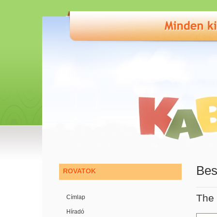
Bes
ROVATOK
The 
Címlap
Híradó