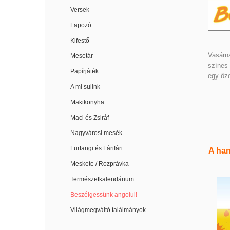
Versek
Lapozó
Kifestő
Vasárna
Mesetár
színes 
Papírjáték
egy őze
A mi sulink
Makikonyha
Maci és Zsiráf
Nagyvárosi mesék
Furfangi és Lárifári
A han
Meskete / Rozprávka
Természetkalendárium
Beszélgessünk angolul!
Világmegváltó találmányok