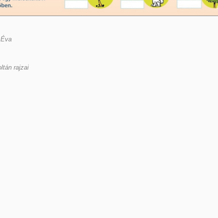
 Éva
ltán rajzai