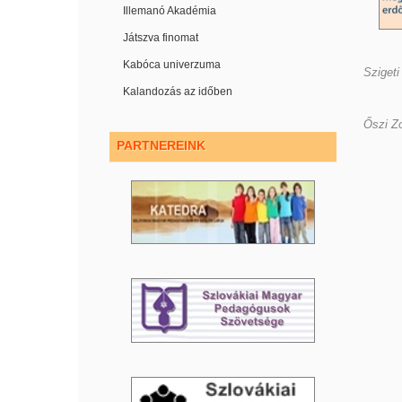
Illemanó Akadémia
Játszva finomat
Kabóca univerzuma
Szigeti
Kalandozás az időben
Őszi Zo
PARTNEREINK