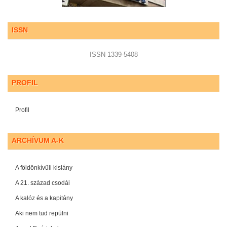
ISSN
ISSN 1339-5408
PROFIL
Profil
ARCHÍVUM A-K
A földönkívüli kislány
A 21. század csodái
A kalóz és a kapitány
Aki nem tud repülni