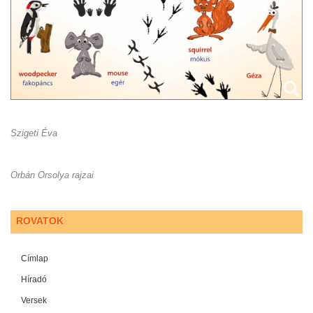
Szigeti Éva
Orbán Orsolya rajzai
ROVATOK
Címlap
Híradó
Versek