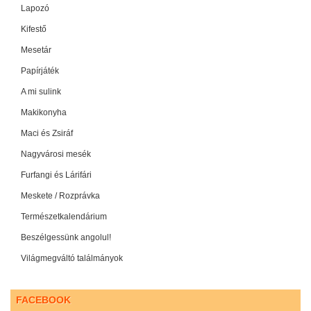
Lapozó
Kifestő
Mesetár
Papírjáték
A mi sulink
Makikonyha
Maci és Zsiráf
Nagyvárosi mesék
Furfangi és Lárifári
Meskete / Rozprávka
Természetkalendárium
Beszélgessünk angolul!
Világmegváltó találmányok
FACEBOOK