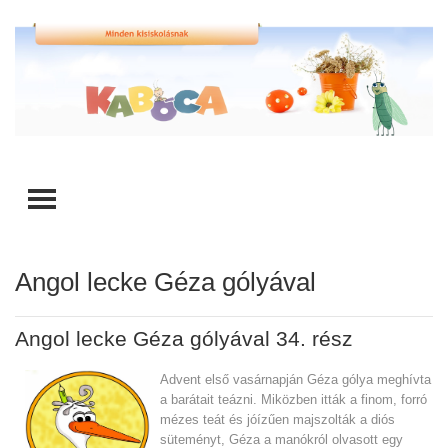
TOGGLE MENU
Angol lecke Géza gólyával
Angol lecke Géza gólyával 34. rész
Advent első vasárnapján Géza gólya meghívta
a barátait teázni. Miközben itták a finom, forró
mézes teát és jóízűen majszolták a diós
süteményt, Géza a manókról olvasott egy