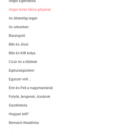
Angol Egériskola
Angol lecke Géza gólyával
Az állatvilág legjei
Az udvarban
Barangoló
Bibi és Józsi
Bibi és Kifli kutya
Cicúr és a többiek
Egészségünkre!
Egyszer volt ...
Emi és Peti a nagymamánál
Folyók, tengerek, óceánok
Gazdiiskola
Hogyan lett?
Illemanó Akadémia