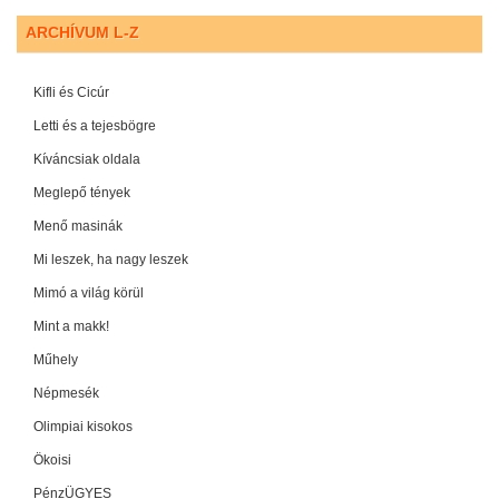
ARCHÍVUM L-Z
Kifli és Cicúr
Letti és a tejesbögre
Kíváncsiak oldala
Meglepő tények
Menő masinák
Mi leszek, ha nagy leszek
Mimó a világ körül
Mint a makk!
Műhely
Népmesék
Olimpiai kisokos
Ökoisi
PénzÜGYES