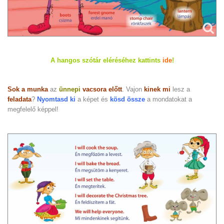
A hangos szótár eléréséhez kattints
ide
!
Sok a munka
az
ünnepi
vacsora előtt
. Vajon
kinek mi
lesz a
feladata
?
Nyomtasd ki
a képet és
kösd össze
a mondatokat a
megfelelő képpel!