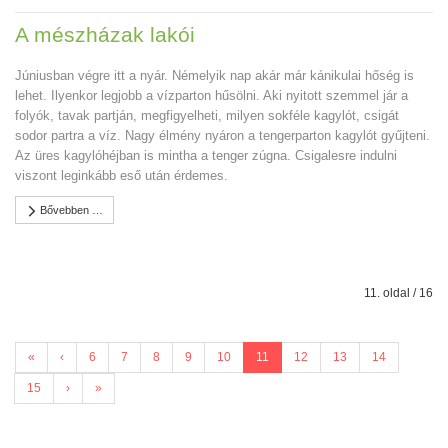
A mészházak lakói
Júniusban végre itt a nyár. Némelyik nap akár már kánikulai hőség is
lehet. Ilyenkor legjobb a vízparton hűsölni. Aki nyitott szemmel jár a
folyók, tavak partján, megfigyelheti, milyen sokféle kagylót, csigát
sodor partra a víz. Nagy élmény nyáron a tengerparton kagylót gyűjteni.
Az üres kagylóhéjban is mintha a tenger zúgna. Csigalesre indulni
viszont leginkább eső után érdemes.
Bővebben …
11. oldal / 16
«
‹
6
7
8
9
10
11
12
13
14
15
›
»