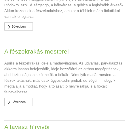
utódokról szól. A sárgarigó, a kékvércse, a gébics a legkésőbb érkezők.
Akkor kezdenek a fészekrakáshoz, amikor a többiek már a fiókáikkal
vannak elfoglalva.
Bővebben …
A fészekrakás mesterei
Április a fészekrakás ideje a madárvilágban. Az udvarlás, párválasztás
ekkorra lassan befejeződik, ideje hozzálátni az otthon megépítésnek,
ahol biztonságban kikölthetők a fiókák. Némelyik madár mestere a
fészekrakásnak, más csak ügyeskedni próbál, de végül mindegyik
megtalálja a módját, hogy a tojásait jó helyre rakja, s a fiókáit
felnevelhesse.
Bővebben …
A tavasz hírvivői