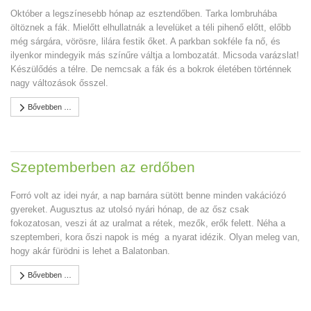
Október a legszínesebb hónap az esztendőben. Tarka lombruhába
öltöznek a fák. Mielőtt elhullatnák a levelüket a téli pihenő előtt, előbb
még sárgára, vörösre, lilára festik őket. A parkban sokféle fa nő, és
ilyenkor mindegyik más színűre váltja a lombozatát. Micsoda varázslat!
Készülődés a télre. De nemcsak a fák és a bokrok életében történnek
nagy változások ősszel.
Bővebben …
Szeptemberben az erdőben
Forró volt az idei nyár, a nap barnára sütött benne minden vakációzó
gyereket. Augusztus az utolsó nyári hónap, de az ősz csak
fokozatosan, veszi át az uralmat a rétek, mezők, erők felett. Néha a
szeptemberi, kora őszi napok is még a nyarat idézik. Olyan meleg van,
hogy akár fürödni is lehet a Balatonban.
Bővebben …