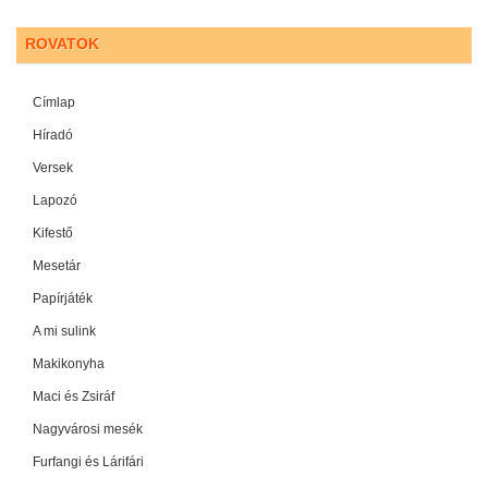
ROVATOK
Címlap
Híradó
Versek
Lapozó
Kifestő
Mesetár
Papírjáték
A mi sulink
Makikonyha
Maci és Zsiráf
Nagyvárosi mesék
Furfangi és Lárifári