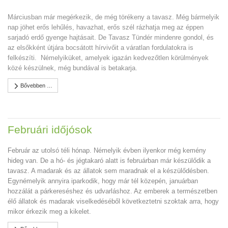
Márciusban már megérkezik, de még törékeny a tavasz. Még bármelyik
nap jöhet erős lehűlés, havazhat, erős szél rázhatja meg az éppen
sarjadó erdő gyenge hajtásait. De Tavasz Tündér mindenre gondol, és
az elsőkként útjára bocsátott hírvivőit a váratlan fordulatokra is
felkészíti. Némelyiküket, amelyek igazán kedvezőtlen körülmények
közé készülnek, még bundával is betakarja.
Bővebben …
Februári időjósok
Február az utolsó téli hónap. Némelyik évben ilyenkor még kemény
hideg van. De a hó- és jégtakaró alatt is februárban már készülődik a
tavasz. A madarak és az állatok sem maradnak el a készülődésben.
Egynémelyik annyira iparkodik, hogy már tél közepén, januárban
hozzálát a párkereséshez és udvarláshoz. Az emberek a természetben
élő állatok és madarak viselkedéséből következtetni szoktak arra, hogy
mikor érkezik meg a kikelet.