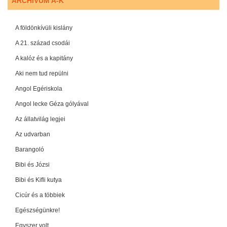
ARCHÍVUM A-K
A földönkívüli kislány
A 21. század csodái
A kalóz és a kapitány
Aki nem tud repülni
Angol Egériskola
Angol lecke Géza gólyával
Az állatvilág legjei
Az udvarban
Barangoló
Bibi és Józsi
Bibi és Kifli kutya
Cicúr és a többiek
Egészségünkre!
Egyszer volt ...