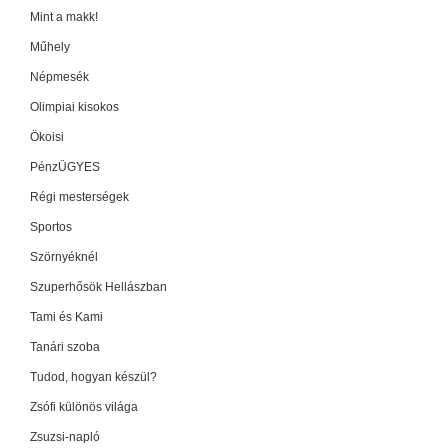
Mint a makk!
Műhely
Népmesék
Olimpiai kisokos
Ökoisi
PénzÜGYES
Régi mesterségek
Sportos
Szörnyéknél
Szuperhősök Hellászban
Tami és Kami
Tanári szoba
Tudod, hogyan készül?
Zsófi különös világa
Zsuzsi-napló