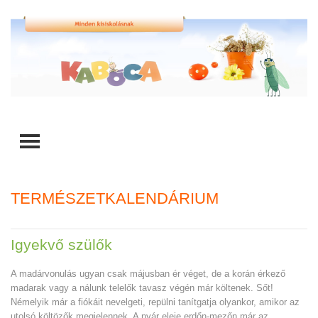
TOGGLE MENU
TERMÉSZETKALENDÁRIUM
Igyekvő szülők
A madárvonulás ugyan csak májusban ér véget, de a korán érkező
madarak vagy a nálunk telelők tavasz végén már költenek. Sőt!
Némelyik már a fiókáit nevelgeti, repülni tanítgatja olyankor, amikor az
utolsó költözők megjelennek. A nyár eleje erdőn-mezőn már az