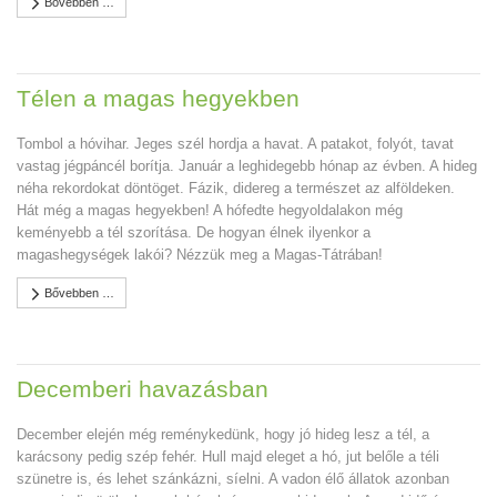
Bővebben …
Télen a magas hegyekben
Tombol a hóvihar. Jeges szél hordja a havat. A patakot, folyót, tavat
vastag jégpáncél borítja. Január a leghidegebb hónap az évben. A hideg
néha rekordokat döntöget. Fázik, didereg a természet az alföldeken.
Hát még a magas hegyekben! A hófedte hegyoldalakon még
keményebb a tél szorítása. De hogyan élnek ilyenkor a
magashegységek lakói? Nézzük meg a Magas-Tátrában!
Bővebben …
Decemberi havazásban
December elején még reménykedünk, hogy jó hideg lesz a tél, a
karácsony pedig szép fehér. Hull majd eleget a hó, jut belőle a téli
szünetre is, és lehet szánkázni, síelni. A vadon élő állatok azonban