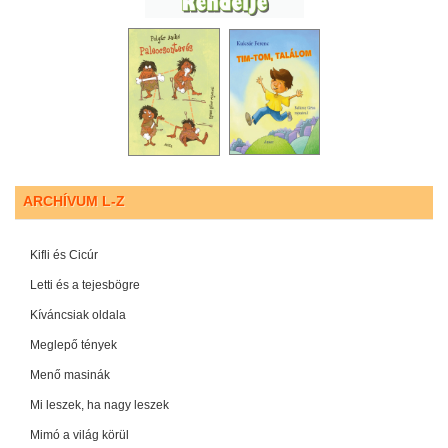
ARCHÍVUM L-Z
Kifli és Cicúr
Letti és a tejesbögre
Kíváncsiak oldala
Meglepő tények
Menő masinák
Mi leszek, ha nagy leszek
Mimó a világ körül