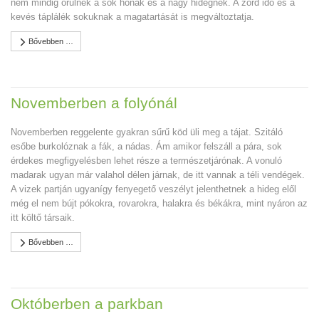
nem mindig örülnek a sok hónak és a nagy hidegnek. A zord idő és a
kevés táplálék sokuknak a magatartását is megváltoztatja.
Bővebben …
Novemberben a folyónál
Novemberben reggelente gyakran sűrű köd üli meg a tájat. Szitáló
esőbe burkolóznak a fák, a nádas. Ám amikor felszáll a pára, sok
érdekes megfigyelésben lehet része a természetjárónak. A vonuló
madarak ugyan már valahol délen járnak, de itt vannak a téli vendégek.
A vizek partján ugyanígy fenyegető veszélyt jelenthetnek a hideg elől
még el nem bújt pókokra, rovarokra, halakra és békákra, mint nyáron az
itt költő társaik.
Bővebben …
Októberben a parkban