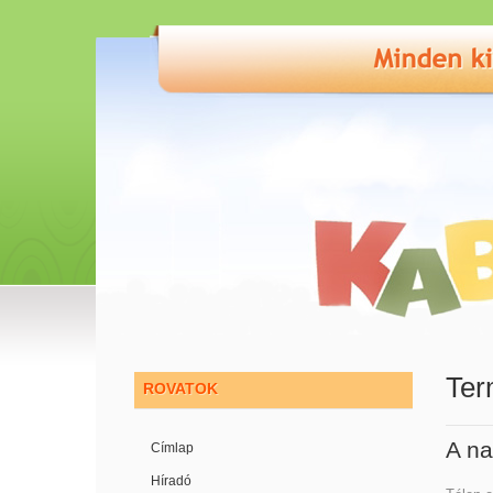
Ter
ROVATOK
A na
Címlap
Híradó