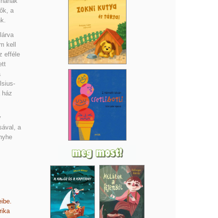
ynának
ők, a
k.
lárva
m kell
 efféle
tt
á
lsius-
a ház
y
sával, a
nyhe
ibe.
rika