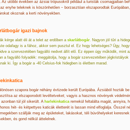
. Az utóbbi években az ázsiai trópusokról például a turisták csomagjaiban beh
 az enyhe teleknek is köszönhetően − borzasztóan elszaporodtak Európában,
rokat okoznak a kerti növényekben.
rlátbogár igazi bajnok
fák kérge alatt éli át a telet az erdőben a
skarlátbogár
. Nagyon jól tűri a hide
ste odafagy is a fához, akkor sem pusztul el. Ez hogy lehetséges? Úgy, hogy 
dve a szervezetében fagyálló nedvet állít elő. Ez éppen úgy működik, mint a
n a fagyálló folyadék: meggátolja, hogy a bogár szervezetében jégkristályok
anak ki. Így a bogár a -40 Celsius-fok hidegben is életben marad.
lekinkatica
lönösen szapora bogár néhány évtizede került Európába. Ázsiából hozták be 
sztítsa az elszaporodott levéltetveket; vagyis a hasznos növények védelmér
t azonban túl jól sikerült. A
harlekinkatica
remekül feltalálta magát, annyira, 
honos hét- és kétpettyes katicák életterét is lassan mind elfoglalja. Ősszel n
megekben szállják meg az épületeket, lakásokat, téli búvóhelyeket keresnek
ekben, és gond nélkül áttelelnek.