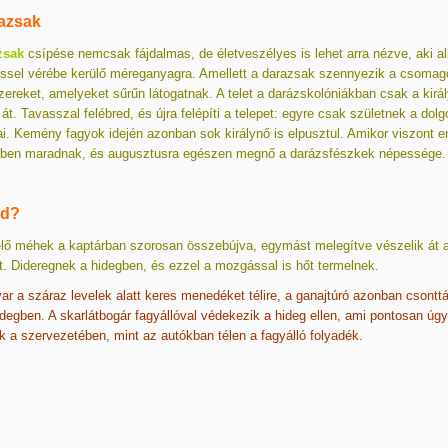
azsak
zsak
csípése nemcsak fájdalmas, de életveszélyes is lehet arra nézve, aki al
ssel vérébe kerülő méreganyagra. Amellett a darazsak szennyezik a csomago
zereket, amelyeket sűrűn látogatnak. A telet a darázskolóniákban csak a kirá
 át. Tavasszal felébred, és újra felépíti a telepet: egyre csak születnek a dol
i. Kemény fagyok idején azonban sok királynő is elpusztul. Amikor viszont e
letben maradnak, és augusztusra egészen megnő a darázsfészkek népessége.
ad?
ő méhek a kaptárban szorosan összebújva, egymást melegítve vészelik át a
. Dideregnek a hidegben, és ezzel a mozgással is hőt termelnek.
ar a száraz levelek alatt keres menedéket télire, a ganajtúró azonban csonttá
degben. A skarlátbogár fagyállóval védekezik a hideg ellen, ami pontosan úgy
 a szervezetében, mint az autókban télen a fagyálló folyadék.