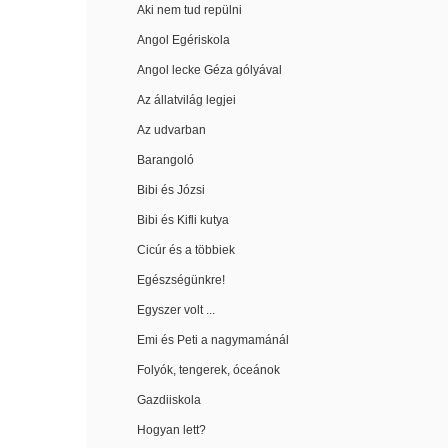
Aki nem tud repülni
Angol Egériskola
Angol lecke Géza gólyával
Az állatvilág legjei
Az udvarban
Barangoló
Bibi és Józsi
Bibi és Kifli kutya
Cicúr és a többiek
Egészségünkre!
Egyszer volt ...
Emi és Peti a nagymamánál
Folyók, tengerek, óceánok
Gazdiiskola
Hogyan lett?