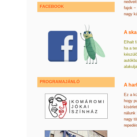
nedveit
FACEBOOK
fajok −
nagy ká
A ska
Elhalt 
ha a te
készülő
autókba
alakulj
PROGRAMAJÁNLÓ
A har
Ez a kü
hogy pu
kísérle
nálunk 
nagy tö
repedés