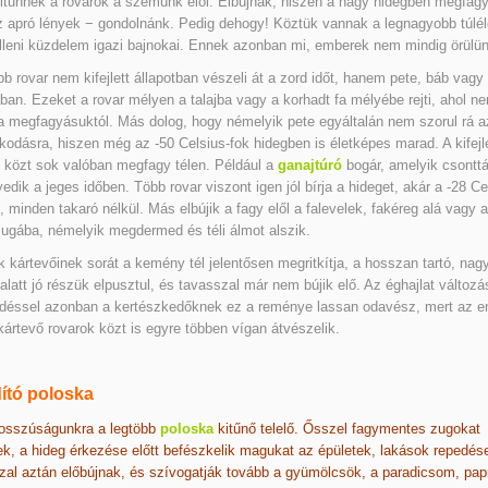
ltűnnek a rovarok a szemünk elől. Elbújnak, hiszen a nagy hidegben megfag
 apró lények − gondolnánk. Pedig dehogy! Köztük vannak a legnagyobb túlél
lleni küzdelem igazi bajnokai. Ennek azonban mi, emberek nem mindig örülün
bb rovar nem kifejlett állapotban vészeli át a zord időt, hanem pete, báb vagy 
ban. Ezeket a rovar mélyen a talajba vagy a korhadt fa mélyébe rejti, ahol ne
 a megfagyásuktól. Más dolog, hogy némelyik pete egyáltalán nem szorul rá az
odásra, hiszen még az -50 Celsius-fok hidegben is életképes marad. A kifejle
 közt sok valóban megfagy télen. Például a
ganajtúró
bogár, amelyik csontt
dik a jeges időben. Több rovar viszont igen jól bírja a hideget, akár a -28 Ce
s, minden takaró nélkül. Más elbújik a fagy elől a falevelek, fakéreg alá vagy 
 zugába, némelyik megdermed és téli álmot alszik.
k kártevőinek sorát a kemény tél jelentősen megritkítja, a hosszan tartó, nag
alatt jó részük elpusztul, és tavasszal már nem bújik elő. Az éghajlat változá
déssel azonban a kertészkedőknek ez a reménye lassan odavész, mert az e
 kártevő rovarok közt is egyre többen vígan átvészelik.
ító poloska
osszúságunkra a legtöbb
poloska
kitűnő telelő. Ősszel fagymentes zugokat
k, a hideg érkezése előtt befészkelik magukat az épületek, lakások repedése
al aztán előbújnak, és szívogatják tovább a gyümölcsök, a paradicsom, pap