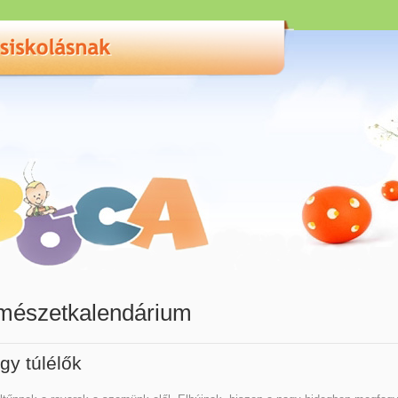
mészetkalendárium
gy túlélők