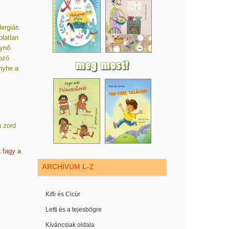
lergiás
latlan
lynő
gozó
nyhe a
 zord
 fagy a
ARCHÍVUM L-Z
Kifli és Cicúr
Letti és a tejesbögre
Kíváncsiak oldala