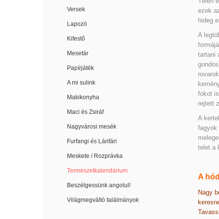
Télen e
Versek
ezek az
hideg e
Lapozó
A legtö
Kifestő
formájá
Mesetár
tartani
gondosk
Papírjáték
rovarok
A mi sulink
keménye
fokot i
Makikonyha
rejtett
Maci és Zsiráf
A kerte
Nagyvárosi mesék
fagyok 
melege
Furfangi és Lárifári
telet a
Meskete / Rozprávka
Természetkalendárium
A hód
Beszélgessünk angolul!
Nagy b
Világmegváltó találmányok
keresne
Tavassz