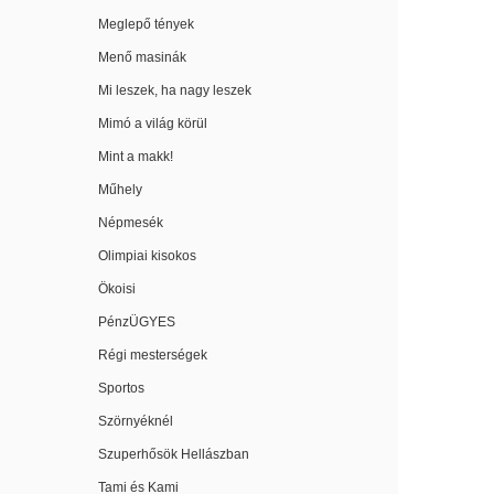
Meglepő tények
Menő masinák
Mi leszek, ha nagy leszek
Mimó a világ körül
Mint a makk!
Műhely
Népmesék
Olimpiai kisokos
Ökoisi
PénzÜGYES
Régi mesterségek
Sportos
Szörnyéknél
Szuperhősök Hellászban
Tami és Kami