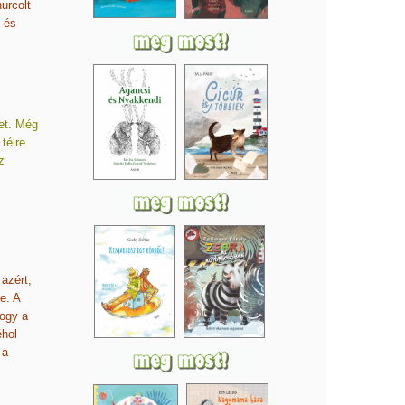
urcolt
 és
get. Még
télre
z
azért,
e. A
hogy a
éhol
 a