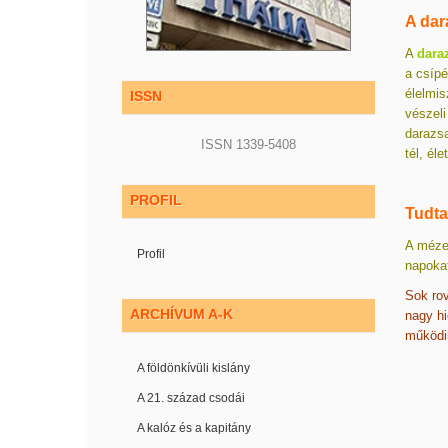
A dar
A
dara
a csípé
élelmis
ISSN
vészeli
darazsa
ISSN 1339-5408
tél, é
PROFIL
Tudt
A mézel
Profil
napokat
Sok rov
ARCHÍVUM A-K
nagy hi
működik
A földönkívüli kislány
A 21. század csodái
A kalóz és a kapitány