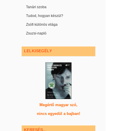
Tanári szoba
Tudod, hogyan készül?
Zsófi különös világa
Zsuzsi-napló
LELKISEGÉLY
Megértő magyar szó,
nincs egyedül a bajban!
KERESÉS...