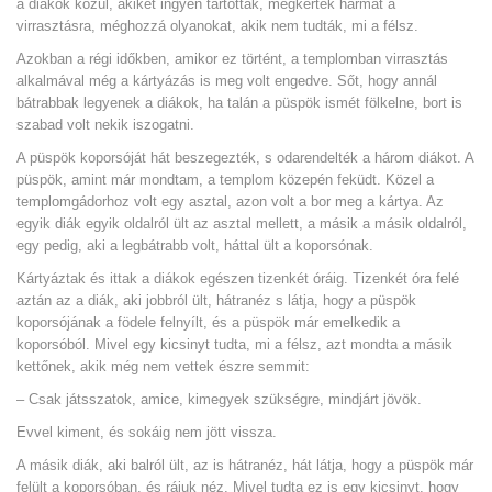
a diákok közül, akiket ingyen tartottak, megkértek hármat a
virrasztásra, méghozzá olyanokat, akik nem tudták, mi a félsz.
Azokban a régi időkben, amikor ez történt, a templomban virrasztás
alkalmával még a kártyázás is meg volt engedve. Sőt, hogy annál
bátrabbak legyenek a diákok, ha talán a püspök ismét fölkelne, bort is
szabad volt nekik iszogatni.
A püspök koporsóját hát beszegezték, s odarendelték a három diákot. A
püspök, amint már mondtam, a templom közepén feküdt. Közel a
templomgádorhoz volt egy asztal, azon volt a bor meg a kártya. Az
egyik diák egyik oldalról ült az asztal mellett, a másik a másik oldalról,
egy pedig, aki a legbátrabb volt, háttal ült a koporsónak.
Kártyáztak és ittak a diákok egészen tizenkét óráig. Tizenkét óra felé
aztán az a diák, aki jobbról ült, hátranéz s látja, hogy a püspök
koporsójának a födele felnyílt, és a püspök már emelkedik a
koporsóból. Mivel egy kicsinyt tudta, mi a félsz, azt mondta a másik
kettőnek, akik még nem vettek észre semmit:
– Csak játsszatok, amice, kimegyek szükségre, mindjárt jövök.
Evvel kiment, és sokáig nem jött vissza.
A másik diák, aki balról ült, az is hátranéz, hát látja, hogy a püspök már
felült a koporsóban, és rájuk néz. Mivel tudta ez is egy kicsinyt, hogy