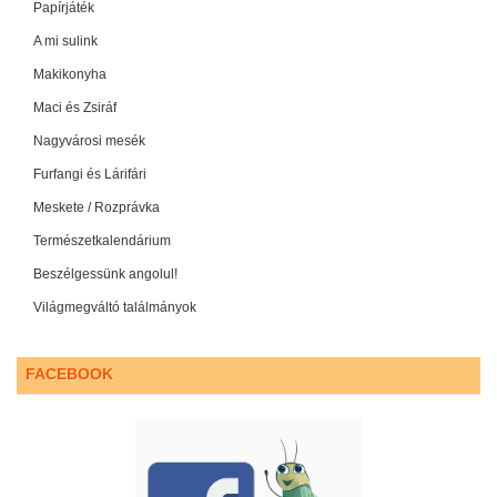
Papírjáték
A mi sulink
Makikonyha
Maci és Zsiráf
Nagyvárosi mesék
Furfangi és Lárifári
Meskete / Rozprávka
Természetkalendárium
Beszélgessünk angolul!
Világmegváltó találmányok
FACEBOOK