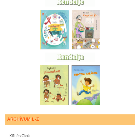
ARCHÍVUM L-Z
Kifli és Cicúr