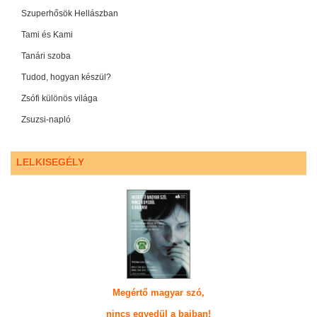
Szuperhősök Hellászban
Tami és Kami
Tanári szoba
Tudod, hogyan készül?
Zsófi különös világa
Zsuzsi-napló
LELKISEGÉLY
Megértő magyar szó,
nincs egyedül a bajban!