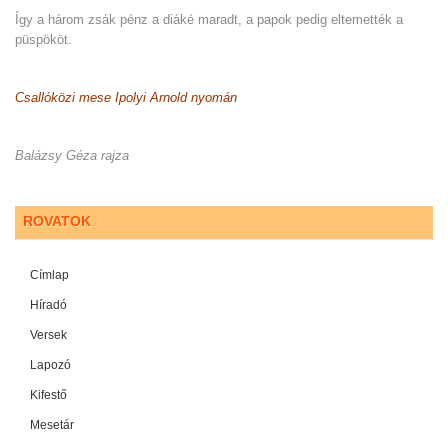
Így a három zsák pénz a diáké maradt, a papok pedig eltemették a
püspököt.
Csallóközi mese Ipolyi Arnold nyomán
Balázsy Géza rajza
ROVATOK
Címlap
Híradó
Versek
Lapozó
Kifestő
Mesetár