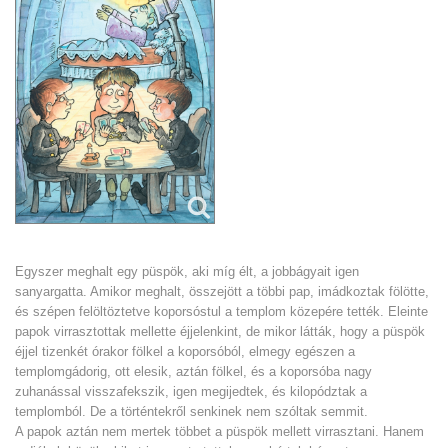
Egyszer meghalt egy püspök, aki míg élt, a jobbágyait igen
sanyargatta. Amikor meghalt, összejött a többi pap, imádkoztak fölötte,
és szépen felöltöztetve koporsóstul a templom közepére tették. Eleinte
papok virrasztottak mellette éjjelenkint, de mikor látták, hogy a püspök
éjjel tizenkét órakor fölkel a koporsóból, elmegy egészen a
templomgádorig, ott elesik, aztán fölkel, és a koporsóba nagy
zuhanással visszafekszik, igen megijedtek, és kilopództak a
templomból. De a történtekről senkinek nem szóltak semmit.
A papok aztán nem mertek többet a püspök mellett virrasztani. Hanem