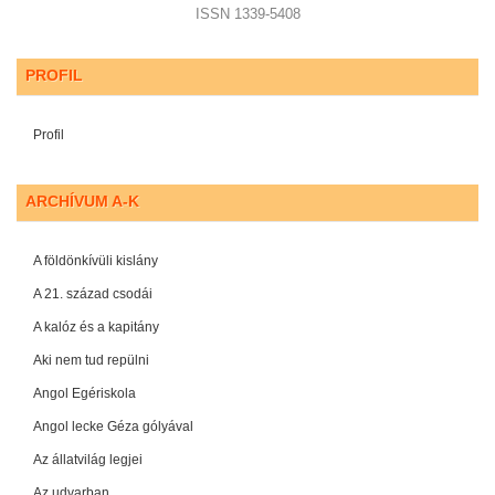
ISSN 1339-5408
PROFIL
Profil
ARCHÍVUM A-K
A földönkívüli kislány
A 21. század csodái
A kalóz és a kapitány
Aki nem tud repülni
Angol Egériskola
Angol lecke Géza gólyával
Az állatvilág legjei
Az udvarban