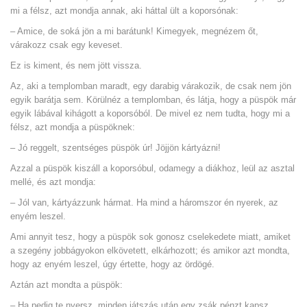
mi a félsz, azt mondja annak, aki háttal ült a koporsónak:
– Amice, de soká jön a mi barátunk! Kimegyek, megnézem őt,
várakozz csak egy keveset.
Ez is kiment, és nem jött vissza.
Az, aki a templomban maradt, egy darabig várakozik, de csak nem jön
egyik barátja sem. Körülnéz a templomban, és látja, hogy a püspök már
egyik lábával kihágott a koporsóból. De mivel ez nem tudta, hogy mi a
félsz, azt mondja a püspöknek:
– Jó reggelt, szentséges püspök úr! Jöjjön kártyázni!
Azzal a püspök kiszáll a koporsóbul, odamegy a diákhoz, leül az asztal
mellé, és azt mondja:
– Jól van, kártyázzunk hármat. Ha mind a háromszor én nyerek, az
enyém leszel.
Ami annyit tesz, hogy a püspök sok gonosz cselekedete miatt, amiket
a szegény jobbágyokon elkövetett, elkárhozott; és amikor azt mondta,
hogy az enyém leszel, úgy értette, hogy az ördögé.
Aztán azt mondta a püspök:
– Ha pedig te nyersz, minden játszás után egy zsák pénzt kapsz.