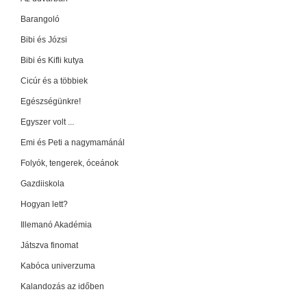
Barangoló
Bibi és Józsi
Bibi és Kifli kutya
Cicúr és a többiek
Egészségünkre!
Egyszer volt ...
Emi és Peti a nagymamánál
Folyók, tengerek, óceánok
Gazdiiskola
Hogyan lett?
Illemanó Akadémia
Játszva finomat
Kabóca univerzuma
Kalandozás az időben