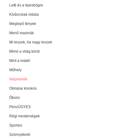
Letti és a tejesbögre
Kíváncsiak oldala
Meglepő tények
Menő masinák
Mi leszek, ha nagy leszek
Mimó a világ körül
Mint a makk!
Műhely
Népmesék
Olimpiai kisokos
Ökoisi
PénzÜGYES
Régi mesterségek
Sportos
Szörnyéknél