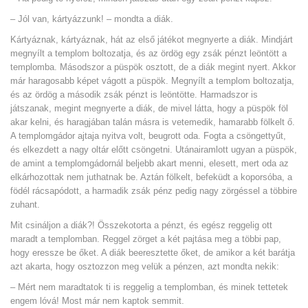
– Jól van, kártyázzunk! – mondta a diák.
Kártyáznak, kártyáznak, hát az első játékot megnyerte a diák. Mindjárt
megnyílt a templom boltozatja, és az ördög egy zsák pénzt leöntött a
templomba. Másodszor a püspök osztott, de a diák megint nyert. Akkor
már haragosabb képet vágott a püspök. Megnyílt a templom boltozatja,
és az ördög a második zsák pénzt is leöntötte. Harmadszor is
játszanak, megint megnyerte a diák, de mivel látta, hogy a püspök föl
akar kelni, és haragjában talán másra is vetemedik, hamarabb fölkelt ő.
A templomgádor ajtaja nyitva volt, beugrott oda. Fogta a csöngettyűt,
és elkezdett a nagy oltár előtt csöngetni. Utánairamlott ugyan a püspök,
de amint a templomgádornál beljebb akart menni, elesett, mert oda az
elkárhozottak nem juthatnak be. Aztán fölkelt, befeküdt a koporsóba, a
födél rácsapódott, a harmadik zsák pénz pedig nagy zörgéssel a többire
zuhant.
Mit csináljon a diák?! Összekotorta a pénzt, és egész reggelig ott
maradt a templomban. Reggel zörget a két pajtása meg a többi pap,
hogy eressze be őket. A diák beeresztette őket, de amikor a két barátja
azt akarta, hogy osztozzon meg velük a pénzen, azt mondta nekik:
– Mért nem maradtatok ti is reggelig a templomban, és minek tettetek
engem lóvá! Most már nem kaptok semmit.