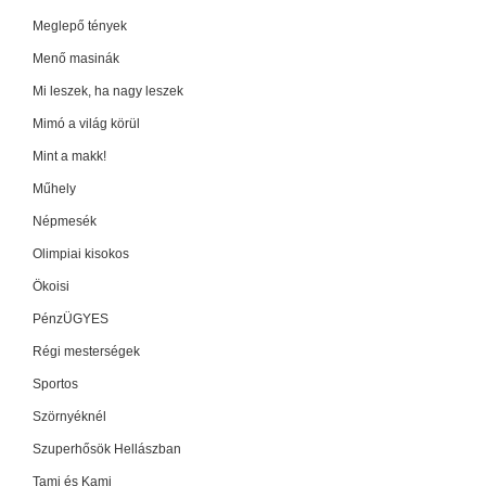
Meglepő tények
Menő masinák
Mi leszek, ha nagy leszek
Mimó a világ körül
Mint a makk!
Műhely
Népmesék
Olimpiai kisokos
Ökoisi
PénzÜGYES
Régi mesterségek
Sportos
Szörnyéknél
Szuperhősök Hellászban
Tami és Kami