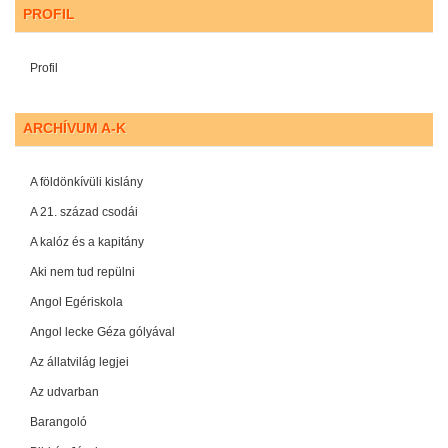
PROFIL
Profil
ARCHÍVUM A-K
A földönkívüli kislány
A 21. század csodái
A kalóz és a kapitány
Aki nem tud repülni
Angol Egériskola
Angol lecke Géza gólyával
Az állatvilág legjei
Az udvarban
Barangoló