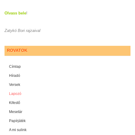
Olvass bele
!
Zatykó Bori rajzaival
ROVATOK
Címlap
Híradó
Versek
Lapozó
Kifestő
Mesetár
Papírjáték
A mi sulink