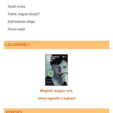
Tanári szoba
Tudod, hogyan készül?
Zsófi különös világa
Zsuzsi-napló
LELKISEGÉLY
Megértő magyar szó,
nincs egyedül a bajban!
KERESÉS...