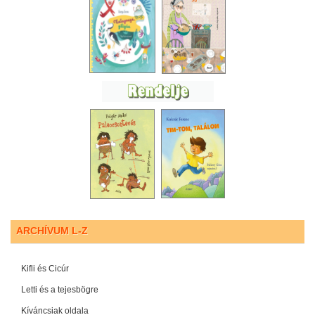
ARCHÍVUM L-Z
Kifli és Cicúr
Letti és a tejesbögre
Kíváncsiak oldala