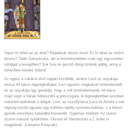
Vajon mi lehet az az átok? Ráadásuk ötezer éves! És ki lehet az utolsó
dzsinn? Talán Satnyácska, aki a meserészletben csak úgy egyszerűen
sétálgat a levegőben? Sok fura és ijesztő dolog történik addig, amíg a
könyvben mindez kiderül.
Az egész a vakáció első napján kezdődik, amikor Levit az anyukája
elviszi Ali bácsi régiségboltjába. Levi ugyanis megbukott történelemből,
és az anyukája úgy gondolja, hogy a volt történelemtanár, Ali bácsi
majd segít a fiának felkészülni a pótvizsgára. A régiségboltban azonban
másként alakulnak a dolgok. Levi, az osztálytársa Luca és Arnold a sok
régiség között ugyanis egy különös rejtély nyomára bukkan, s a három
gyerek veszélyes kalandba keveredik. Izgalmas történet, Az utolsó
dzsinn sorozat nyitókötete. Olvasd el! Hamarosan a 2. kötet is
megjelenik. (Lampion Könyvek)