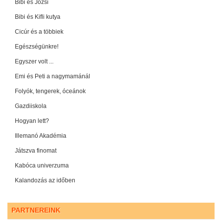
Bibi és Józsi
Bibi és Kifli kutya
Cicúr és a többiek
Egészségünkre!
Egyszer volt ...
Emi és Peti a nagymamánál
Folyók, tengerek, óceánok
Gazdiiskola
Hogyan lett?
Illemanó Akadémia
Játszva finomat
Kabóca univerzuma
Kalandozás az időben
PARTNEREINK