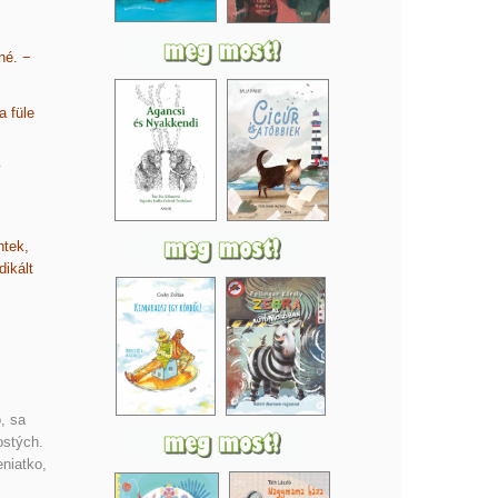
né. −
a füle
y
ntek,
ikált
, sa
ostých.
eniatko,