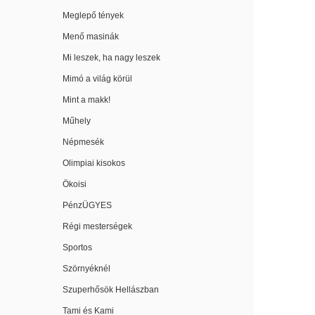
Meglepő tények
Menő masinák
Mi leszek, ha nagy leszek
Mimó a világ körül
Mint a makk!
Műhely
Népmesék
Olimpiai kisokos
Ökoisi
PénzÜGYES
Régi mesterségek
Sportos
Szörnyéknél
Szuperhősök Hellászban
Tami és Kami