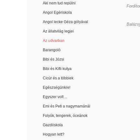
Aki nem tud repülni
Fordíto
Angol Egériskola
Angol lecke Géza gólyával
Balázs
Az állatvilág legjei
Az udvarban
Barangoló
Bibi és Józsi
Bibi és Kifli kutya
Cicúr és a többiek
Egészségünkre!
Egyszer volt ...
Emi és Peti a nagymamánál
Folyók, tengerek, óceánok
Gazdiiskola
Hogyan lett?