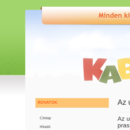
Az 
ROVATOK
Az u
Címlap
pras
Híradó