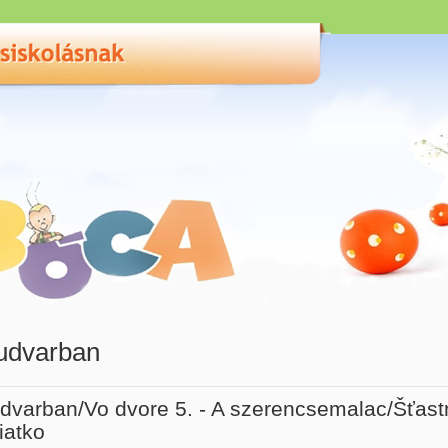
udvarban
dvarban/Vo dvore 5. - A szerencsemalac/Šťast
iatko