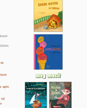
letett
löttet,
 az
onyos
z apró,
 túl
an