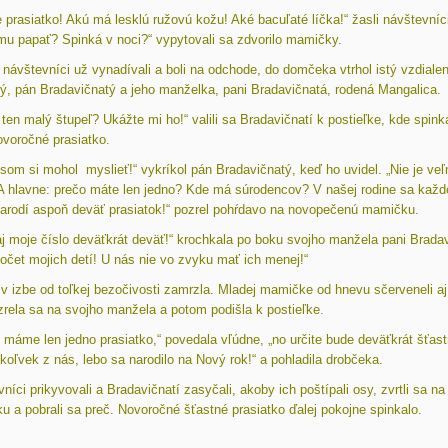
 prasiatko! Akú má lesklú ružovú kožu! Aké bacuľaté líčka!“ žasli návštevníci
mu papať? Spinká v noci?“ vypytovali sa zdvorilo mamičky.
návštevníci už vynadívali a boli na odchode, do domčeka vtrhol istý vzdiale
ý, pán Bradavičnatý a jeho manželka, pani Bradavičnatá, rodená Mangalica.
 ten malý štupeľ? Ukážte mi ho!“ valili sa Bradavičnatí k postieľke, kde spink
voročné prasiatko.
 som si mohol myslieť!“ vykríkol pán Bradavičnatý, keď ho uvidel. „Nie je veľ
A hlavne: prečo máte len jedno? Kde má súrodencov? V našej rodine sa kaž
arodí aspoň deväť prasiatok!“ pozrel pohŕdavo na novopečenú mamičku.
aj moje číslo deväťkrát deväť!“ krochkala po boku svojho manžela pani Brada
očet mojich detí! U nás nie vo zvyku mať ich menej!“
v izbe od toľkej bezočivosti zamrzla. Mladej mamičke od hnevu sčerveneli aj
zrela sa na svojho manžela a potom podišla k postieľke.
máme len jedno prasiatko,“ povedala vľúdne, „no určite bude deväťkrát šťast
koľvek z nás, lebo sa narodilo na Nový rok!“ a pohladila drobčeka.
níci prikyvovali a Bradavičnatí zasyčali, akoby ich poštípali osy, zvrtli sa na
u a pobrali sa preč. Novoročné šťastné prasiatko ďalej pokojne spinkalo.