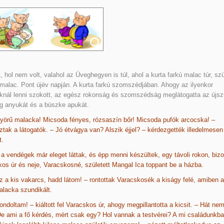
t, hol nem volt, valahol az Üveghegyen is túl, ahol a kurta farkú malac túr, szü
malac. Pont újév napján. A kurta farkú szomszédjában. Ahogy az ilyenkor
nál lenni szokott, az egész rokonság és szomszédság meglátogatta az újszü
g anyukát és a büszke apukát.
yörű malacka! Micsoda fényes, rózsaszín bőr! Micsoda pufók arcocska! –
tak a látogatók. – Jó étvágya van? Alszik éjjel? – kérdezgették illedelmesen
t.
a vendégek már eleget láttak, és épp menni készültek, egy távoli rokon, biz
os úr és neje, Varacskosné, született Mangal Ica toppant be a házba.
z a kis vakarcs, hadd látom! – rontottak Varacskosék a kiságy felé, amiben a
alacka szundikált.
ondoltam! – kiáltott fel Varacskos úr, ahogy megpillantotta a kicsit. – Hát nem
e ami a fő kérdés, mért csak egy? Hol vannak a testvérei? A mi családunkb