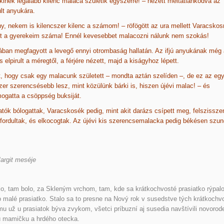
inek legalább kilenc malaca születik egyszerre! – nézett méltatlankodva az
lt anyukára.
y, nekem is kilencszer kilenc a számom! – röfögött az ura mellett Varacskos
t a gyerekeim száma! Ennél kevesebbet malacozni nálunk nem szokás!
ban megfagyott a levegő ennyi otrombaság hallatán. Az ifjú anyukának még 
s elpirult a méregtől, a férjére nézett, majd a kiságyhoz lépett.
, hogy csak egy malacunk született – mondta aztán szelíden –, de ez az eg
zer szerencsésebb lesz, mint közülünk bárki is, hiszen újévi malac! – és
ogatta a csöppség buksiját.
atók bólogattak, Varacskosék pedig, mint akit darázs csípett meg, felszissze
fordultak, és elkocogtak. Az újévi kis szerencsemalacka pedig békésen szund
argit meséje
o, tam bolo, za Skleným vrchom, tam, kde sa krátkochvosté prasiatko rýpalo
o malé prasiatko. Stalo sa to presne na Nový rok v susedstve tých krátkochv
u už u prasiatok býva zvykom, všetci príbuzní aj susedia navštívili novorod
ú mamičku a hrdého otecka.