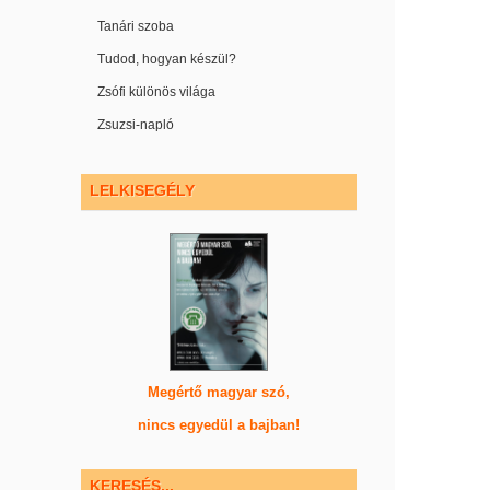
Tanári szoba
Tudod, hogyan készül?
Zsófi különös világa
Zsuzsi-napló
LELKISEGÉLY
Megértő magyar szó,
nincs egyedül a bajban!
KERESÉS...