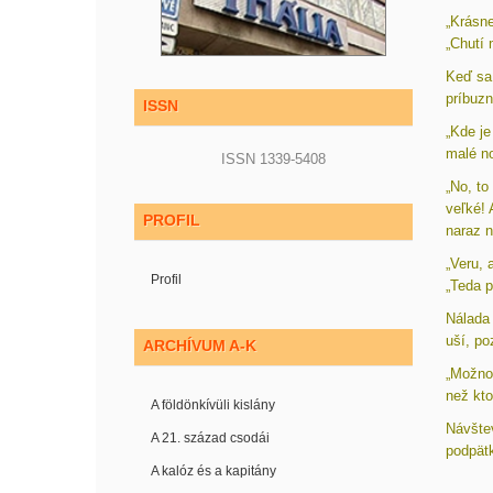
„Krásne
„Chutí 
Keď sa 
príbuzn
ISSN
„Kde je
malé no
ISSN 1339-5408
„No, to
veľké! 
PROFIL
naraz n
„Veru, 
Profil
„Teda p
Nálada 
uší, po
ARCHÍVUM A-K
„Možno 
než kto
A földönkívüli kislány
Návštev
A 21. század csodái
podpätk
A kalóz és a kapitány