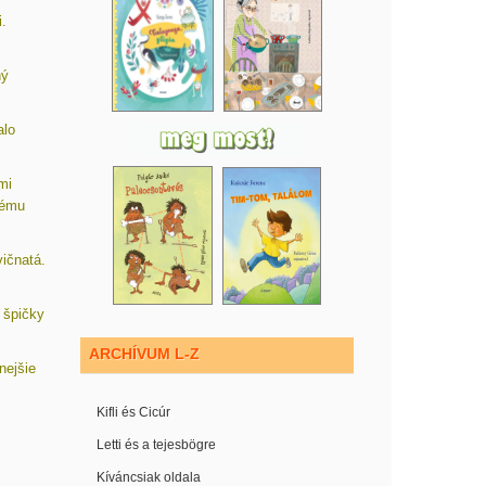
.
ný
alo
mi
dému
vičnatá.
 špičky
ARCHÍVUM L-Z
nejšie
Kifli és Cicúr
Letti és a tejesbögre
Kíváncsiak oldala