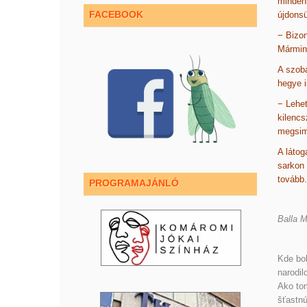
mindenk
FACEBOOK
újdonsü
− Bizon
Mármin
A szobá
hegye i
− Lehet
kilencs
megsim
A látog
sarkon 
tovább.
PROGRAMAJÁNLÓ
Balla M
Kde bol
narodil
Ako tom
šťastn