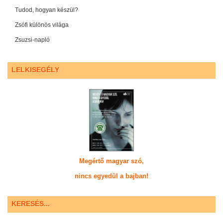
Tudod, hogyan készül?
Zsófi különös világa
Zsuzsi-napló
LELKISEGÉLY
Megértő magyar szó,
nincs egyedül a bajban!
KERESÉS...