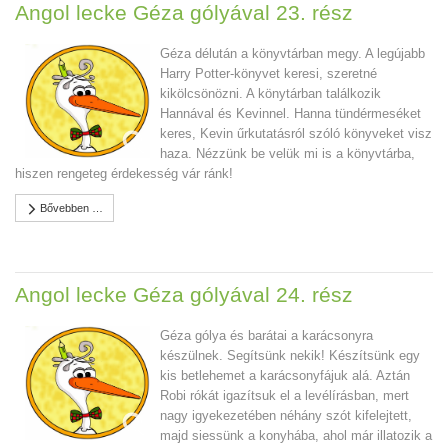
Angol lecke Géza gólyával 23. rész
Géza délután a könyvtárban megy. A legújabb
Harry Potter-könyvet keresi, szeretné
kikölcsönözni. A könytárban találkozik
Hannával és Kevinnel. Hanna tündérmeséket
keres, Kevin űrkutatásról szóló könyveket visz
haza. Nézzünk be velük mi is a könyvtárba,
hiszen rengeteg érdekesség vár ránk!
Bővebben …
Angol lecke Géza gólyával 24. rész
Géza gólya és barátai a karácsonyra
készülnek. Segítsünk nekik! Készítsünk egy
kis betlehemet a karácsonyfájuk alá. Aztán
Robi rókát igazítsuk el a levélírásban, mert
nagy igyekezetében néhány szót kifelejtett,
majd siessünk a konyhába, ahol már illatozik a