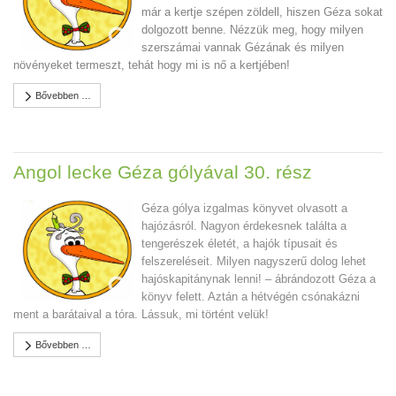
már a kertje szépen zöldell, hiszen Géza sokat
dolgozott benne. Nézzük meg, hogy milyen
szerszámai vannak Gézának és milyen
növényeket termeszt, tehát hogy mi is nő a kertjében!
Bővebben …
Angol lecke Géza gólyával 30. rész
Géza gólya izgalmas könyvet olvasott a
hajózásról. Nagyon érdekesnek találta a
tengerészek életét, a hajók típusait és
felszereléseit. Milyen nagyszerű dolog lehet
hajóskapitánynak lenni! – ábrándozott Géza a
könyv felett. Aztán a hétvégén csónakázni
ment a barátaival a tóra. Lássuk, mi történt velük!
Bővebben …