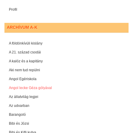
Profil
ARCHÍVUM A-K
A földönkívüli kislány
A 21. század csodái
A kalóz és a kapitány
Aki nem tud repülni
Angol Egériskola
Angol lecke Géza gólyával
Az állatvilág legjei
Az udvarban
Barangoló
Bibi és Józsi
Bibi és Kifli kutya