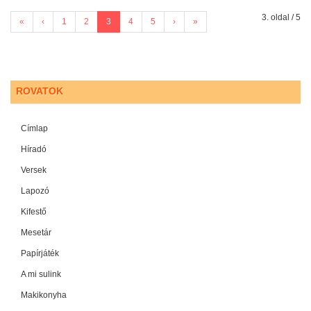
3. oldal / 5
«
‹
1
2
3
4
5
›
»
ROVATOK
Címlap
Híradó
Versek
Lapozó
Kifestő
Mesetár
Papírjáték
A mi sulink
Makikonyha