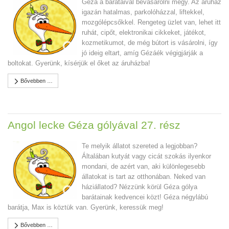
Géza a barátaival bevásárolni megy. Az áruház
igazán hatalmas, parkolóházzal, liftekkel,
mozgólépcsőkkel. Rengeteg üzlet van, lehet itt
ruhát, cipőt, elektronikai cikkeket, játékot,
kozmetikumot, de még bútort is vásárolni, így
jó ideig eltart, amíg Gézáék végigjárják a
boltokat. Gyerünk, kísérjük el őket az áruházba!
Bővebben …
Angol lecke Géza gólyával 27. rész
Te melyik állatot szereted a legjobban?
Általában kutyát vagy cicát szokás ilyenkor
mondani, de azért van, aki különlegesebb
állatokat is tart az otthonában. Neked van
háziállatod? Nézzünk körül Géza gólya
barátainak kedvencei közt! Géza négylábú
barátja, Max is köztük van. Gyerünk, keressük meg!
Bővebben …