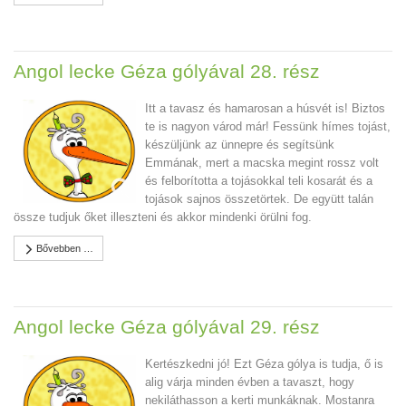
Angol lecke Géza gólyával 28. rész
Itt a tavasz és hamarosan a húsvét is! Biztos
te is nagyon várod már! Fessünk hímes tojást,
készüljünk az ünnepre és segítsünk
Emmának, mert a macska megint rossz volt
és felborította a tojásokkal teli kosarát és a
tojások sajnos összetörtek. De együtt talán
össze tudjuk őket illeszteni és akkor mindenki örülni fog.
Bővebben …
Angol lecke Géza gólyával 29. rész
Kertészkedni jó! Ezt Géza gólya is tudja, ő is
alig várja minden évben a tavaszt, hogy
nekiláthasson a kerti munkáknak. Mostanra