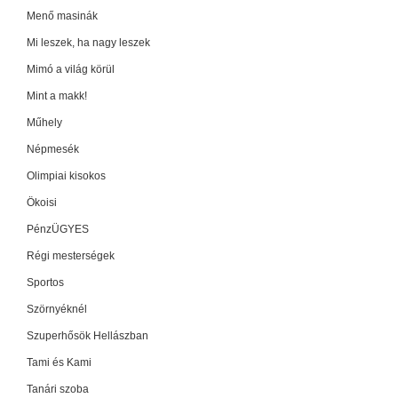
Menő masinák
Mi leszek, ha nagy leszek
Mimó a világ körül
Mint a makk!
Műhely
Népmesék
Olimpiai kisokos
Ökoisi
PénzÜGYES
Régi mesterségek
Sportos
Szörnyéknél
Szuperhősök Hellászban
Tami és Kami
Tanári szoba