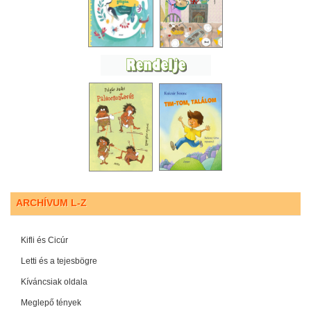
ARCHÍVUM L-Z
Kifli és Cicúr
Letti és a tejesbögre
Kíváncsiak oldala
Meglepő tények