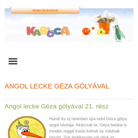
TOGGLE MENU
ANGOL LECKE GÉZA GÓLYÁVAL
Angol lecke Géza gólyával 21. rész
Hurrá! Az új tanévben újra indul Géza gólya
angol iskolája. Akárcsak te, Géza barátai is
minden reggel korán kelnek és indulnak
tanulni. Sok érdekesség vár rájuk az