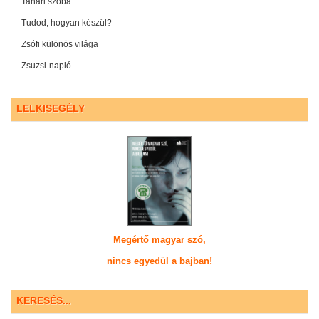
Tanári szoba
Tudod, hogyan készül?
Zsófi különös világa
Zsuzsi-napló
LELKISEGÉLY
Megértő magyar szó,
nincs egyedül a bajban!
KERESÉS...