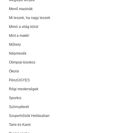
Meglepő tények
Menő masinák
Mi leszek, ha nagy leszek
Mimó a világ körül
Mint a makk!
Műhely
Népmesék
Olimpiai kisokos
Ökoisi
PénzÜGYES
Régi mesterségek
Sportos
Szörnyéknél
Szuperhősök Hellászban
Tami és Kami