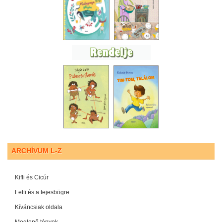
ARCHÍVUM L-Z
Kifli és Cicúr
Letti és a tejesbögre
Kíváncsiak oldala