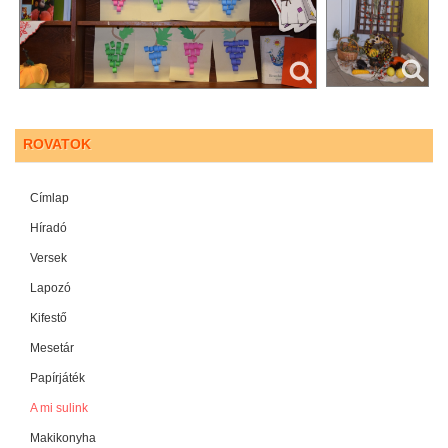
ROVATOK
Címlap
Híradó
Versek
Lapozó
Kifestő
Mesetár
Papírjáték
A mi sulink
Makikonyha