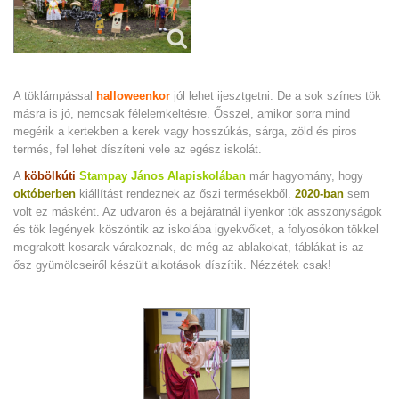
A töklámpással
h
alloweenkor
jól lehet ijesztgetni. De a sok színes tök
másra is jó, nemcsak félelemkeltésre. Ősszel, amikor sorra mind
megérik a kertekben a kerek vagy hosszúkás, sárga, zöld és piros
termés, fel lehet díszíteni vele az egész iskolát.
A
köbölkúti
Stampay János Alapiskolában
már hagyomány, hogy
októberben
kiállítást rendeznek az őszi termésekből.
2020-ban
sem
volt ez másként. Az udvaron és a bejáratnál ilyenkor tök asszonyságok
és tök legények köszöntik az iskolába igyekvőket, a folyosókon tökkel
megrakott kosarak várakoznak, de még az ablakokat, táblákat is az
ősz gyümölcseiről készült alkotások díszítik. Nézzétek csak!