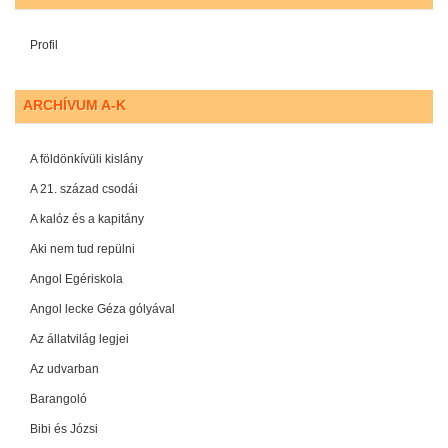
Profil
ARCHÍVUM A-K
A földönkívüli kislány
A 21. század csodái
A kalóz és a kapitány
Aki nem tud repülni
Angol Egériskola
Angol lecke Géza gólyával
Az állatvilág legjei
Az udvarban
Barangoló
Bibi és Józsi